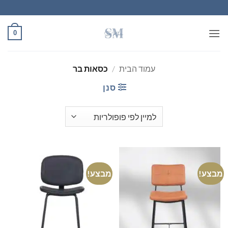
Ski
t
conten
0
עמוד הבית
/
כסאות בר
סנן
מבצע!
מבצע!