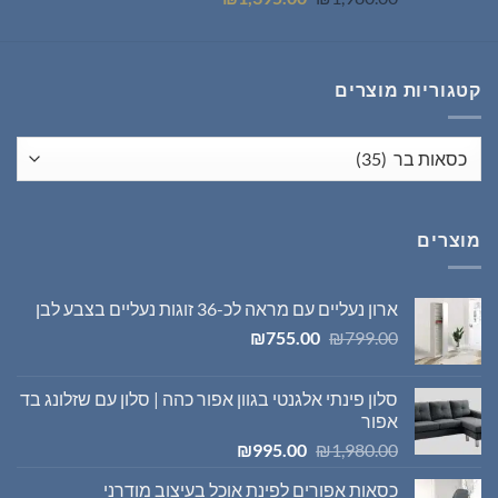
המקורי
הנוכחי
היה:
הוא:
₪1,395.00.
₪1,980.00.
קטגוריות מוצרים
מוצרים
ארון נעליים עם מראה לכ-36 זוגות נעליים בצבע לבן
המחיר
המחיר
₪
755.00
₪
799.00
המקורי
הנוכחי
היה:
הוא:
סלון פינתי אלגנטי בגוון אפור כהה | סלון עם שזלונג בד
₪755.00.
₪799.00.
אפור
המחיר
המחיר
₪
995.00
₪
1,980.00
המקורי
הנוכחי
כסאות אפורים לפינת אוכל בעיצוב מודרני
היה:
הוא: