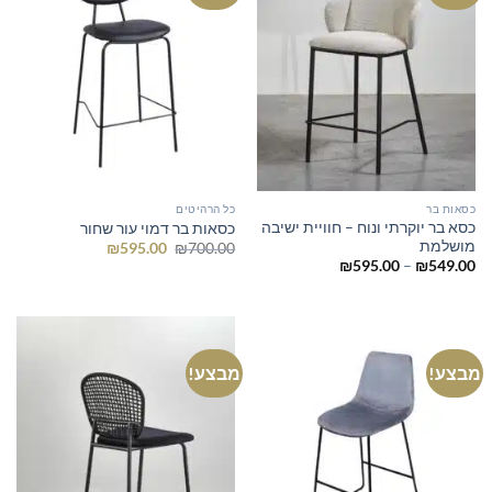
כסאות בר
כל הרהיטים
כסא בר יוקרתי ונוח – חוויית ישיבה
כסאות בר דמוי עור שחור
מושלמת
המחיר
המחיר
₪
595.00
₪
700.00
המקורי
הנוכחי
טווח
₪
595.00
–
₪
549.00
היה:
הוא:
מחירים:
₪595.00.
₪700.00.
עד
מבצע!
מבצע!