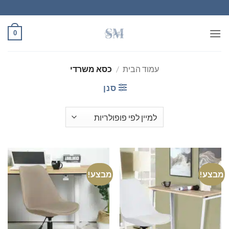
Ski
t
conten
0
עמוד הבית
/
כסא משרדי
סנן
מבצע!
מבצע!