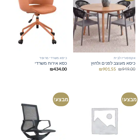
אקססוריז לבית
כיסא משרדי מרופד
כיסא מעוצב לפנים ולחוץ
כסא אירוח משרדי
המחיר
המחיר
₪
434.00
₪
901.55
₪
949.00
המקורי
הנוכחי
היה:
הוא:
₪901.55.
₪949.00.
מבצע!
מבצע!