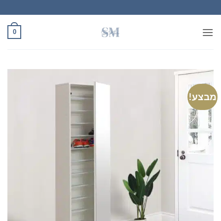
Ski
t
conten
0
מבצע!