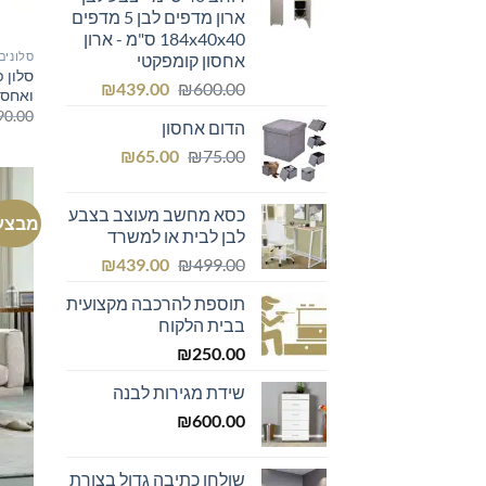
₪299.00.
₪300.00.
ארון מדפים לבן 5 מדפים
184x40x40 ס"מ - ארון
סלונים
אחסון קומפקטי
סלון פ
המחיר
המחיר
₪
439.00
₪
600.00
ואחסו
המקורי
הנוכחי
90.00
הדום אחסון
היה:
הוא:
המחיר
המחיר
₪439.00.
₪600.00.
₪
65.00
₪
75.00
המקורי
הנוכחי
היה:
הוא:
כסא מחשב מעוצב בצבע
מבצע
₪65.00.
₪75.00.
לבן לבית או למשרד
המחיר
המחיר
₪
439.00
₪
499.00
המקורי
הנוכחי
תוספת להרכבה מקצועית
היה:
הוא:
בבית הלקוח
₪439.00.
₪499.00.
₪
250.00
שידת מגירות לבנה
₪
600.00
שולחן כתיבה גדול בצורת