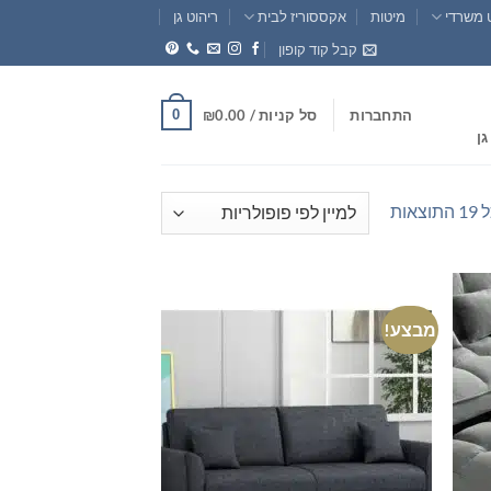
 משרדי
מיטות
אקססוריז לבית
ריהוט גן
קבל קוד קופון
0
התחברות
סל קניות /
0.00
₪
גן
ממוין
אות
לפי
פופולריות
מבצע!