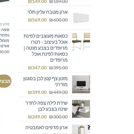
המחיר
המחיר
₪
149.00
₪
189.00
המקורי
הנוכחי
ארון מטבח עליון תלוי
היה:
הוא:
המחיר
המחיר
₪149.00.
₪
₪189.00.
569.00
₪
600.00
סלונים
המקורי
הנוכחי
ספה נ
היה:
הוא:
נפתחו
כסאות מעוצבים לפינת
₪569.00.
₪600.00.
מומלצ
אוכל בעיצוב - רטרו
אורטו
מרופדים בצבע מנטה |
80.00
כסאות לפינת אוכל
מרופדים
המחיר
המחיר
₪
347.00
₪
395.00
המקורי
הנוכחי
מזנון צף קטן לבן בסגנון
היה:
הוא:
מבצע
מודרני
₪347.00.
₪395.00.
המחיר
המחיר
₪
399.00
₪
449.00
המקורי
הנוכחי
שידת לילה צפה לחדר
היה:
הוא:
שינה בצבע לבן
₪399.00.
₪449.00.
המחיר
המחיר
₪
249.00
₪
300.00
המקורי
הנוכחי
ארון מדפים לאמבטיה
היה:
הוא: