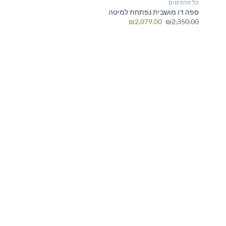
כל הרהיטים
ספה דו מושבית נפתחת למיטה
המחיר
המחיר
₪
2,079.00
₪
2,350.00
המקורי
הנוכחי
היה:
הוא:
₪2,079.00.
₪2,350.00.