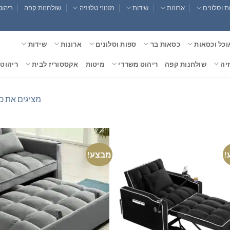
 וסלונים
ארונות
שידות
מזנוני טלויזיה
שולחנות קפה
ריהוט
וכל וכסאות
כסאות בר
ספות וסלונים
ארונות
שידות
זיה
שולחנות קפה
ריהוט משרדי
מיטות
אקססוריז לבית
ריהוט 
מציגים את כל ⁦19⁩ התוצ
!
מבצע!