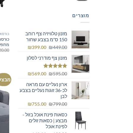
מוצרים
מזנון טלוויזיה צף רוחב
כורסאו
כורסא
150 ס"מ בצבע שחור
מתפשר
המחיר
המחיר
₪
399.00
₪
449.00
20.00
המקורי
הנוכחי
מזנון צף מודרני לסלון
היה:
הוא:
₪399.00.
₪449.00.
דורג
5.00
המחיר
המחיר
₪
569.00
₪
595.00
מתוך 5
מבצע
המקורי
הנוכחי
ארון נעליים עם מראה
היה:
הוא:
לכ-36 זוגות נעליים בצבע
₪569.00.
₪595.00.
לבן
המחיר
המחיר
₪
755.00
₪
799.00
המקורי
הנוכחי
כסאות פינת אוכל בזול -
היה:
הוא:
מבצע | כסאות זולים
₪755.00.
₪799.00.
לפינת אוכל