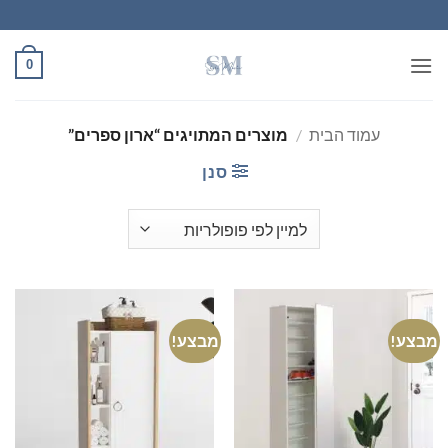
Ski
t
conten
0
עמוד הבית
/
מוצרים המתויגים “ארון ספרים”
סנן
מבצע!
מבצע!