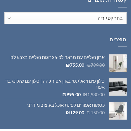
מוצרים
ארון נעליים עם מראה לכ-36 זוגות נעליים בצבע לבן
המחיר
המחיר
₪
755.00
₪
799.00
המקורי
הנוכחי
היה:
הוא:
סלון פינתי אלגנטי בגוון אפור כהה | סלון עם שזלונג בד
₪755.00.
₪799.00.
אפור
המחיר
המחיר
₪
995.00
₪
1,980.00
המקורי
הנוכחי
כסאות אפורים לפינת אוכל בעיצוב מודרני
היה:
הוא:
המחיר
המחיר
₪995.00.
₪1,980.00.
₪
129.00
₪
150.00
המקורי
הנוכחי
היה:
הוא:
₪129.00.
₪150.00.