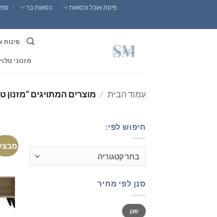
Ski
פינות אוכל וכסאות
כסאות בר
ספות
t
conten
פינות א
מזנוני טלוי
עמוד הבית
/
מוצרים המתויגים “מזנון טלוויז
חיפוש לפי:
מבצע
סנן לפי מחיר
מחיר
מחיר
סנן
מינימלי
מקסימלי