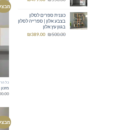
המקורי
הנוכחי
מבצע
היה:
הוא:
כוננית ספרים לסלון
₪479.00.
₪550.00.
בצבע אלון | ספרייה לסלון
בגוון עץ אלון
המחיר
המחיר
₪
389.00
₪
500.00
המקורי
הנוכחי
היה:
הוא:
₪389.00.
₪500.00.
כל הרה
מזנון 
00.00
מבצע