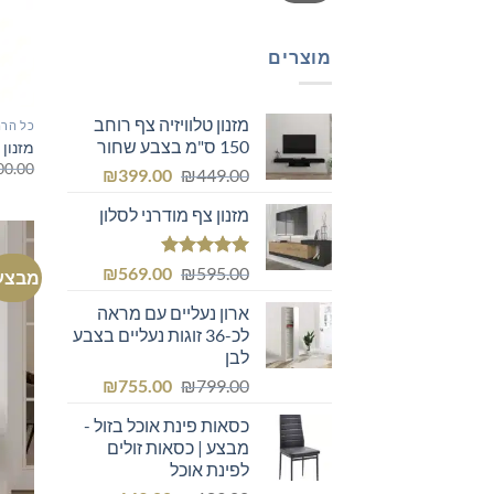
מוצרים
מזנון טלוויזיה צף רוחב
כל הרה
150 ס"מ בצבע שחור
מזנון לסלון 80
00.00
המחיר
המחיר
₪
399.00
₪
449.00
המקורי
הנוכחי
מזנון צף מודרני לסלון
היה:
הוא:
₪399.00.
₪449.00.
דורג
5.00
המחיר
המחיר
₪
569.00
₪
595.00
מבצע
מתוך 5
המקורי
הנוכחי
ארון נעליים עם מראה
היה:
הוא:
לכ-36 זוגות נעליים בצבע
₪569.00.
₪595.00.
לבן
המחיר
המחיר
₪
755.00
₪
799.00
המקורי
הנוכחי
כסאות פינת אוכל בזול -
היה:
הוא:
מבצע | כסאות זולים
₪755.00.
₪799.00.
לפינת אוכל