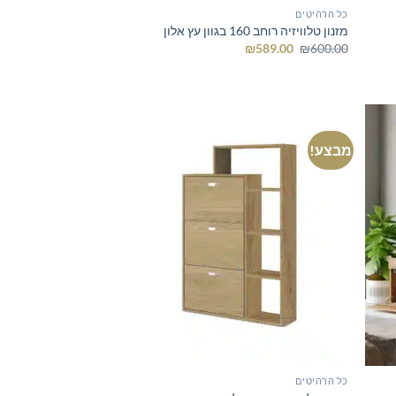
כל הרהיטים
מזנון טלוויזיה רוחב 160 בגוון עץ אלון
המחיר
המחיר
₪
589.00
₪
600.00
המקורי
הנוכחי
היה:
הוא:
₪589.00.
₪600.00.
מבצע!
כל הרהיטים