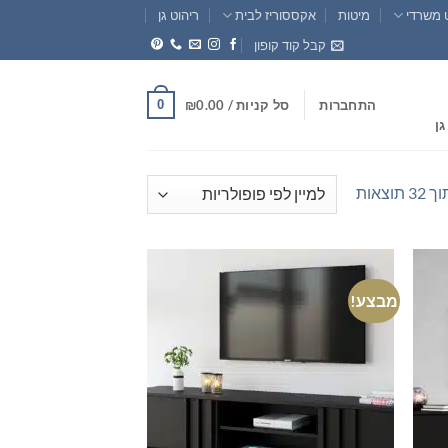
 משרדי
מיטות
אקססוריז לבית
ריהוט גן
קבל קוד קופון
0
התחברות
סל קניות /
0.00
₪
גן
ממוין
לפי
פופולריות
מבצע!