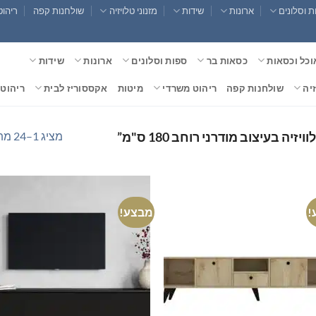
 וסלונים
ארונות
שידות
מזנוני טלויזיה
שולחנות קפה
ריהוט
וכל וכסאות
כסאות בר
ספות וסלונים
ארונות
שידות
זיה
שולחנות קפה
ריהוט משרדי
מיטות
אקססוריז לבית
ריהוט 
מציג 1–24 מתוך 32 תוצאות
יה בעיצוב מודרני רוחב 180 ס"מ”
!
מבצע!