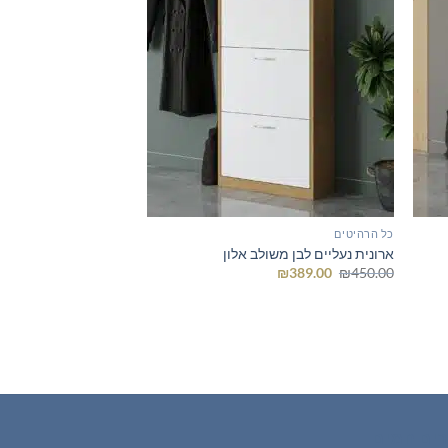
כל הרהיטים
ארונית נעליים לבן משולב אלון
המחיר
המחיר
₪
389.00
₪
450.00
המקורי
הנוכחי
היה:
הוא:
₪389.00.
₪450.00.
ים חמים