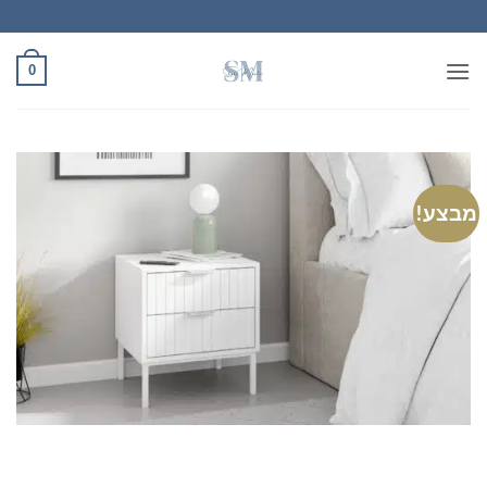
Ski
t
conten
0
מבצע!