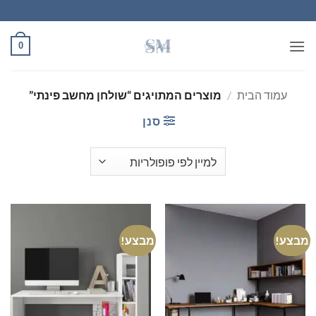
Ski
t
conten
0
עמוד הבית
/
מוצרים המתויגים “שולחן מחשב פינתי”
סנן
מבצע!
מבצע!