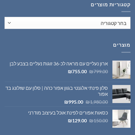
קטגוריות מוצרים
מוצרים
ארון נעליים עם מראה לכ-36 זוגות נעליים בצבע לבן
המחיר
המחיר
₪
755.00
₪
799.00
המקורי
הנוכחי
היה:
הוא:
סלון פינתי אלגנטי בגוון אפור כהה | סלון עם שזלונג בד
₪755.00.
₪799.00.
אפור
המחיר
המחיר
₪
995.00
₪
1,980.00
המקורי
הנוכחי
כסאות אפורים לפינת אוכל בעיצוב מודרני
היה:
הוא:
המחיר
המחיר
₪995.00.
₪1,980.00.
₪
129.00
₪
150.00
המקורי
הנוכחי
היה:
הוא: