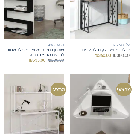
כל הרהיטים
כל הרהיטים
שולחן כתיבה מעוצב משולב שחור
שולחן מחשב / קונסלה לבית
לבן עם מדפי ספריה
המחיר
המחיר
₪
360.00
₪
380.00
המקורי
הנוכחי
המחיר
המחיר
₪
535.00
₪
580.00
היה:
הוא:
המקורי
הנוכחי
₪360.00.
₪380.00.
היה:
הוא:
₪535.00.
₪580.00.
מבצע!
מבצע!