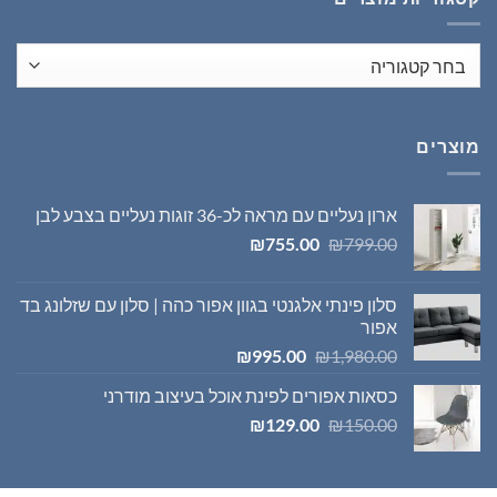
מוצרים
ארון נעליים עם מראה לכ-36 זוגות נעליים בצבע לבן
המחיר
המחיר
₪
755.00
₪
799.00
המקורי
הנוכחי
היה:
הוא:
סלון פינתי אלגנטי בגוון אפור כהה | סלון עם שזלונג בד
₪755.00.
₪799.00.
אפור
המחיר
המחיר
₪
995.00
₪
1,980.00
המקורי
הנוכחי
כסאות אפורים לפינת אוכל בעיצוב מודרני
היה:
הוא:
המחיר
המחיר
₪995.00.
₪1,980.00.
₪
129.00
₪
150.00
המקורי
הנוכחי
היה:
הוא:
₪129.00.
₪150.00.