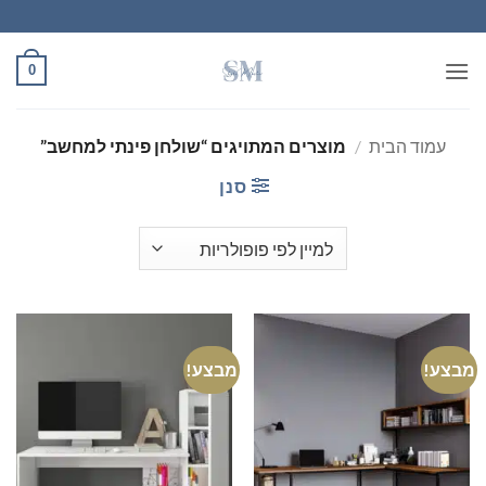
Ski
t
conten
0
עמוד הבית
/
מוצרים המתויגים “שולחן פינתי למחשב”
סנן
מבצע!
מבצע!