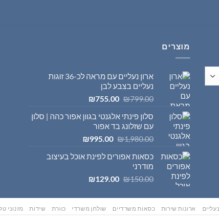
היה:
הוא:
₪569.00.
₪595.00.
מוצרים
ארון נעליים עם מראה לכ-36 זוגות
נעליים בצבע לבן
המחיר
המחיר
₪
755.00
₪
799.00
המקורי
הנוכחי
סלון פינתי אלגנטי בגוון אפור כהה | סלון
היה:
הוא:
עם שזלונג בד אפור
₪755.00.
₪799.00.
המחיר
המחיר
₪
995.00
₪
1,980.00
המקורי
הנוכחי
כסאות אפורים לפינת אוכל בעיצוב
היה:
הוא:
מודרני
₪995.00.
₪1,980.00.
המחיר
המחיר
₪
129.00
₪
150.00
המקורי
הנוכחי
היה:
הוא:
₪129.00.
₪150.00.
עליים
ארונות שירות
כסאות משרדיים
שולחן משרדי
כוורת
שידות
מזנוני טלו