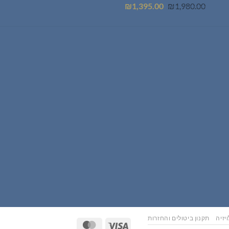
המחיר
המחיר
₪
1,395.00
₪
1,980.00
המקורי
הנוכחי
היה:
הוא:
₪1,395.00.
₪1,980.00.
יזיה
תקנון ביטולים והחזרות
MasterCard
Visa