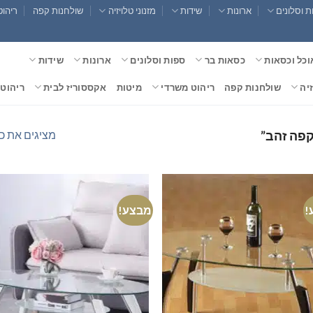
 וסלונים
ארונות
שידות
מזנוני טלויזיה
שולחנות קפה
ריהוט
וכל וכסאות
כסאות בר
ספות וסלונים
ארונות
שידות
זיה
שולחנות קפה
ריהוט משרדי
מיטות
אקססוריז לבית
ריהוט 
מציגים את כל ⁦21⁩ התוצ
קפה זהב”
!
מבצע!