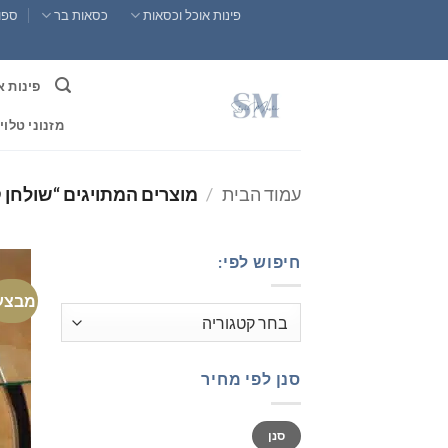
Ski
פינות אוכל וכסאות
כסאות בר
ספות
t
conten
פינות א
מזנוני טלוי
עמוד הבית
/
מוצרים המתויגים “שולחן 
חיפוש לפי:
מבצע
סנן לפי מחיר
מחיר
מחיר
סנן
מינימלי
מקסימלי