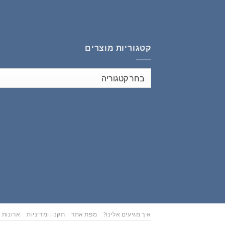
₪353.00.
₪441.00.
קטגוריות מוצרים
איך מגיעים אלינו?
מפת אתר
תקנון ומדיניות
ארונות נ