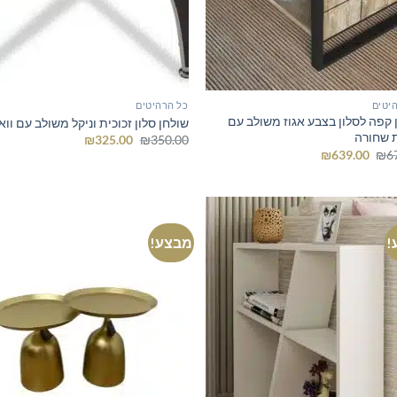
יטים
כל הרהיטים
 קפה לסלון בצבע אגוז משולב עם
שולחן סלון זכוכית וניקל משולב עם ווא
 שחורה
המחיר
המחיר
₪
325.00
₪
350.00
המקורי
הנוכחי
המחיר
המחיר
₪
639.00
₪
6
היה:
הוא:
המקורי
הנוכחי
₪325.00.
₪350.00.
היה:
הוא:
₪639.00.
₪679.00.
!
מבצע!