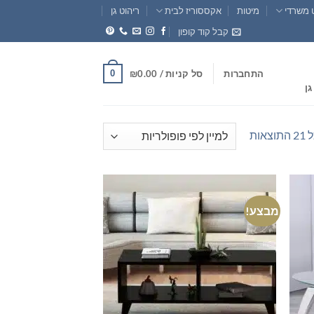
 משרדי
מיטות
אקססוריז לבית
ריהוט גן
קבל קוד קופון
0
התחברות
סל קניות /
0.00
₪
גן
ממוין
אות
לפי
פופולריות
מבצע!