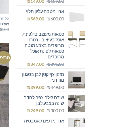
המחיר
המחיר
₪
149.00
₪
189.00
המקורי
הנוכחי
ארון מטבח עליון תלוי
היה:
הוא:
המחיר
המחיר
₪149.00.
₪
₪189.00.
569.00
₪
600.00
כל הרה
שולחן 
המקורי
הנוכחי
00.00
היה:
הוא:
כסאות מעוצבים לפינת
₪569.00.
₪600.00.
אוכל בעיצוב - רטרו
מרופדים בצבע מנטה |
כסאות לפינת אוכל
מרופדים
מבצע
המחיר
המחיר
₪
347.00
₪
395.00
המקורי
הנוכחי
מזנון צף קטן לבן בסגנון
היה:
הוא:
מודרני
₪347.00.
₪395.00.
המחיר
המחיר
₪
399.00
₪
449.00
המקורי
הנוכחי
שידת לילה צפה לחדר
היה:
הוא:
שינה בצבע לבן
₪399.00.
₪449.00.
המחיר
המחיר
₪
249.00
₪
300.00
המקורי
הנוכחי
ארון מדפים לאמבטיה
היה:
הוא: