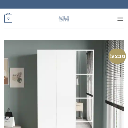
Ski
t
conten
0
מבצע!