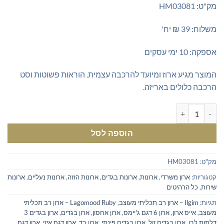
מק"ט: HM03081
משלוח: 39 ₪ יח'
אספקה: 10 ימי עסקים
המוצר מגיע ארוז ומיועד להרכבה עצמית. הוראות פשוטות וסט
הרכבה כלולים באריזה.
כמות של ארון מדפים נמוך
הוספה לסל
מק"ט:
HM03081
קטגוריות:
ארון משרדי
,
ארונות
,
ארונות בגדים
,
ארונות הזזה
,
ארונות נעליים
,
ארונות
שירות
,
כל הרהיטים
תגיות:
Ilgim – ארון רב תכליתי מעוצב
,
Lagomood Ruby – ארון רב תכליתי
מעוצב
,
אייס ארון
,
ארון 6 דגם ג'יימס
,
ארון אחסון
,
ארון בגדים
,
ארון בגדים 3
דלתות לבן
,
ארון בגדים זול
,
ארון בגדים פינתי
,
ארון בד
,
ארון דגם איזי
,
ארון דגם