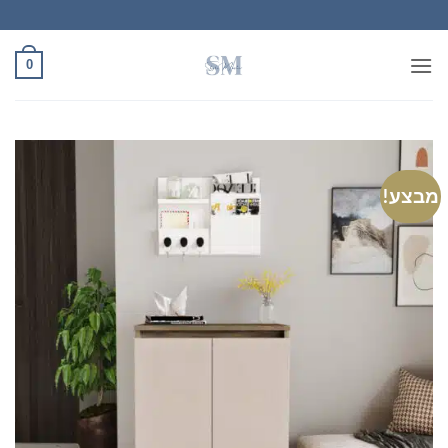
Ski
t
conten
0
מבצע!