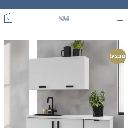
Ski
t
conten
0
מבצע!