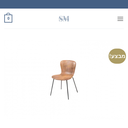
Ski
t
conten
0
מבצע!