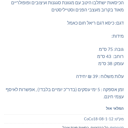
הכיסאות ישתלבו היטב עם מגוונת סגגנות ועיצובים ופופולריים
מאוד בקרוב מעצבי הפנים וסטייליסטים
דגם: כיסא דגם ריאל חום כאמל
מידות:
גובה: 75 ס"מ
רוחב: 43 ס"מ
עומק: 38 ס"מ
עלות משלוח : 39 ₪ יחידה
זמן אספקה : 5 ימי עסקים (בדר"כ יומיים בלבד!) , אפשרות לאיסף
עצמי חינם.
המלאי אזל
מק"ט:
CoCo18-08-1-12
קטגוריות:
כל הרהיטים
,
כסאות פינת אוכל