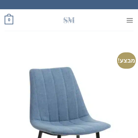
Ski
t
conten
0
מבצע!