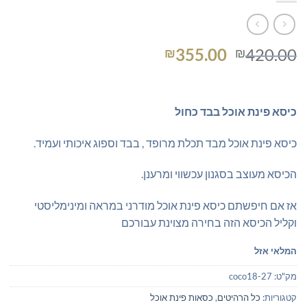
המחיר
המחיר
355.00
420.00
₪
₪
המקורי
הנוכחי
היה:
הוא:
₪355.00.
₪420.00.
כיסא פינת אוכל בבד כחול
כיסא פינת אוכל מבד תכלת מרופד , בבד וספוג איכותי ועמיד.
הכיסא מעוצב בסגנון עכשווי ומרענן.
אז אם חיפשתם כיסא פינת אוכל מודרני במראה ומינימליסטי
וקליל הכיסא הזה בחירה מצוינת עבורכם
המלאי אזל
מק"ט:
coco18-27
קטגוריות:
כל הרהיטים
,
כסאות פינת אוכל