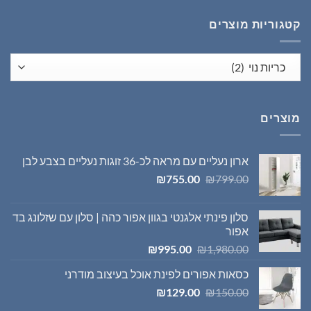
₪1,395.00.
₪1,980.00.
קטגוריות מוצרים
מוצרים
ארון נעליים עם מראה לכ-36 זוגות נעליים בצבע לבן
המחיר
המחיר
₪
755.00
₪
799.00
המקורי
הנוכחי
היה:
הוא:
סלון פינתי אלגנטי בגוון אפור כהה | סלון עם שזלונג בד
₪755.00.
₪799.00.
אפור
המחיר
המחיר
₪
995.00
₪
1,980.00
המקורי
הנוכחי
כסאות אפורים לפינת אוכל בעיצוב מודרני
היה:
הוא:
המחיר
המחיר
₪995.00.
₪1,980.00.
₪
129.00
₪
150.00
המקורי
הנוכחי