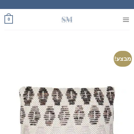
Ski
t
conten
0
מבצע!