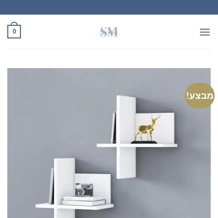
Ski
t
conten
0
מבצע!