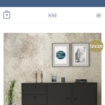
Ski
t
conten
0
מבצע!