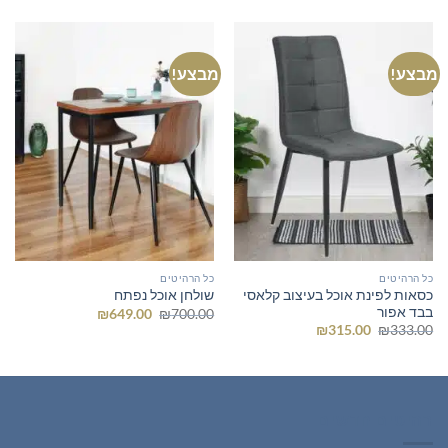
מבצע!
מבצע!
כל הרהיטים
כל הרהיטים
כסאות לפינת אוכל בעיצוב קלאסי
שולחן אוכל נפתח
בבד אפור
המחיר
המחיר
₪
649.00
₪
700.00
המקורי
הנוכחי
המחיר
המחיר
₪
315.00
₪
333.00
היה:
הוא:
המקורי
הנוכחי
₪649.00.
₪700.00.
היה:
הוא:
₪315.00.
₪333.00.
רהיטים חדשים