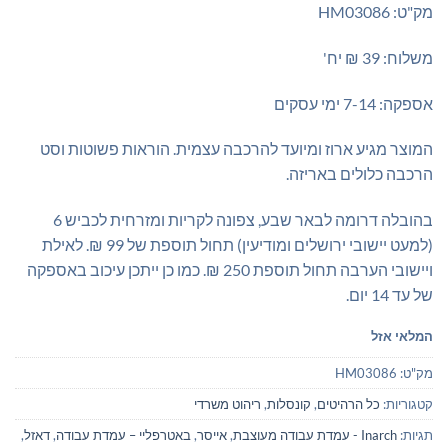
מק"ט: HM03086
משלוח: 39 ₪ יח'
אספקה: 7-14 ימי עסקים
המוצר מגיע ארוז ומיועד להרכבה עצמית. הוראות פשוטות וסט
הרכבה כלולים באריזה.
בהובלה דרומה לבאר שבע, צפונה לקריות ומזרחית לכביש 6
(למעט יישובי ירושלים ומודיעין) תחול תוספת של 99 ₪. לאילת
ויישובי הערבה תחול תוספת 250 ₪. כמו כן ייתכן עיכוב באספקה
של עד 14 יום.
המלאי אזל
מק"ט:
HM03086
קטגוריות:
כל הרהיטים
,
קונסלות
,
ריהוט משרדי
תגיות:
Inarch - עמדת עבודה מעוצבת
,
אייסר
,
באטרפליי – עמדת עבודה
,
דאזל
,