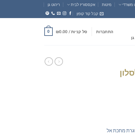
 משרדי
מיטות
אקססוריז לבית
ריהוט גן
קבל קוד קופון
0
התחברות
סל קניות /
0.00
₪
גן
לון
חיר
וכחי
א:
₪185.0
סגרת מתכת אל