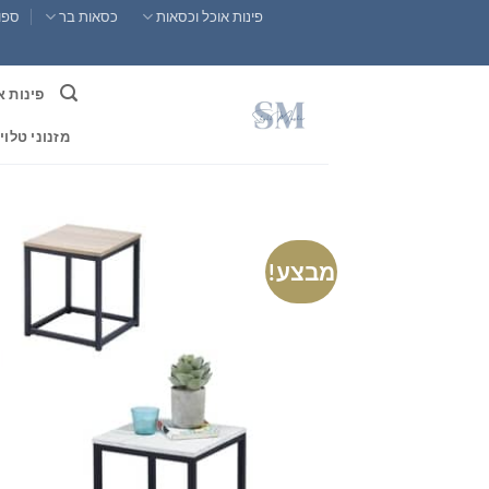
Ski
פינות אוכל וכסאות
כסאות בר
ספות
t
conten
פינות א
מזנוני טלוי
מבצע!