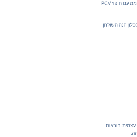
חלד צבע שחור ופלטת MDF 15 ממ עם חיפוי PCV
סלון הנה השולחן
 עצמית. הוראות
ה.