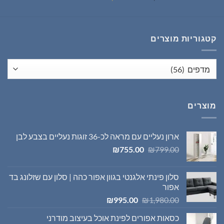
המקורי
הנוכחי
היה:
הוא:
₪1,395.00.
₪1,980.00.
קטגוריות מוצרים
מוצרים
ארון נעליים עם מראה לכ-36 זוגות נעליים בצבע לבן
המחיר
המחיר
₪
755.00
₪
799.00
המקורי
הנוכחי
היה:
הוא:
סלון פינתי אלגנטי בגוון אפור כהה | סלון עם שזלונג בד
₪755.00.
₪799.00.
אפור
המחיר
המחיר
₪
995.00
₪
1,980.00
המקורי
הנוכחי
כסאות אפורים לפינת אוכל בעיצוב מודרני
היה:
הוא: