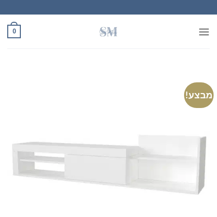
Ski
t
conten
0
מבצע!