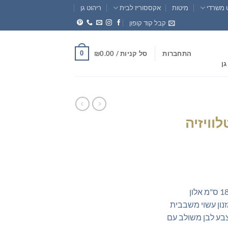
 משרדי
מיטות
אקססוריז לבית
ריהוט גן
קבל קוד קופון
0
התחברות
סל קניות /
0.00
₪
גן
וויזיה
חיר
וכחי
מזנון צף מעוצב לטלוויזיה רוחב 180 ס"מ אלון
א:
נון עשוי משבבית
₪555.0
צבע לבן משולב עם