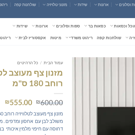
 וסלונים
ארונות
שידות
מזנוני טלויזיה
שולחנות קפה
ריהוט
וכל וכסאות
כסאות בר
ספות וסלונים
ארונות
שידות
זיה
שולחנות קפה
ריהוט משרדי
מיטות
אקססוריז לבית
ריהוט 
עמוד הבית
/
כל הרהיטים
מזנון צף מעוצב לטל
רוחב 180 ס"מ
המחיר
המ
555.00
600.00
₪
₪
המקורי
הנ
היה:
הו
משולב לבן עם אחסון ומדפים . מז
0.
₪600.00.
דחוסה עם חיפוי מלמין איכותי ב