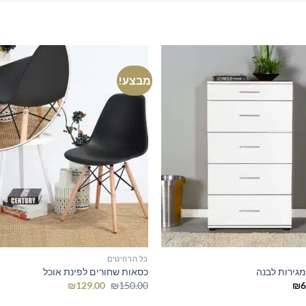
מבצע!
כל הרהיטים
גירות לבנה
כסאות שחורים לפינת אוכל
המחיר
המחיר
₪
129.00
₪
150.00
₪
6
המקורי
הנוכחי
היה:
הוא: