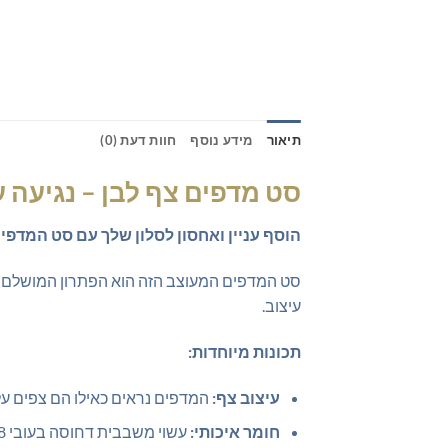
תיאור
מידע נוסף
חוות דעת (0)
סט מדפים צף לבן – נגיעה ע
הוסף עניין ואחסון לסלון שלך עם סט המדפי
סט המדפים המעוצב הזה הוא הפתרון המושלם לה
עיצוב.
תכונות מיוחדות:
עיצוב צף:
המדפים נראים כאילו הם צפים על הק
חומר איכותי:
עשוי משבבית דחוסה בעובי 18 מ"מ עם חיפוי מלמין עמיד לשריטות ומים, מבטיח שימוש לאורך זמן.