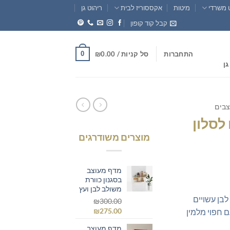
 משרדי
מיטות
אקססוריז לבית
ריהוט גן
קבל קוד קופון
0
התחברות
סל קניות /
0.00
₪
גן
צבים
לסלון
מוצרים משודרגים
חיר
וכחי
מדף מעוצב
א:
בסגנון כוורת
משולב לבן ועץ
₪225.0
בן עשויים
₪
300.00
המחיר
המחיר
₪
275.00
בעובי 18 מ"מ עם חפוי מלמין
המקורי
הנוכחי
מדף מעוצב
היה:
הוא: