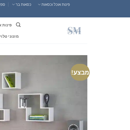
Ski
פינות אוכל וכסאות
כסאות בר
ספות
t
conten
פינות א
מזנוני טלוי
מבצע!