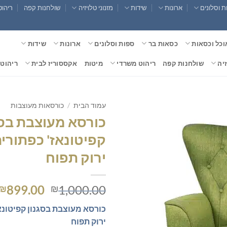
 וסלונים
ארונות
שידות
מזנוני טלויזיה
שולחנות קפה
ריהוט
וכל וכסאות
כסאות בר
ספות וסלונים
ארונות
שידות
זיה
שולחנות קפה
ריהוט משרדי
מיטות
אקססוריז לבית
ריהוט 
עמוד הבית
/
כורסאות מעוצבות
כורסא מעוצבת בסג
קפיטונאז' כפתורי
ירוק תפוח
המחיר
899.00
1,000.00
₪
₪
המקורי
כורסא מעוצבת בסגנון קפיטונא
היה:
ירוק תפוח
,000.00.