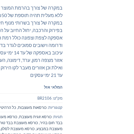
במקרה של צורך בהרמת המוצר מ
ללא מעלית תהיה תוספת של ₪50 לקומה
במקרה של צורך בשרותי מנוף חיצו
בפירוק והרכבה, יחול החיוב על הל
אספקה לצפת וצפונה כולל רמת הג
ודרומה וישובים סמוכים לגדר בדר
עיכוב באספקה של עד 14 ימי עסקים
אזור מצפה רמון, ערד, דימונה, ה
ואילת וכן אזורים מעבר לקו הירוק 
עד 21 ימי עסקים
המלאי אזל
מק"ט:
BR2106
קטגוריות:
כורסאות מעוצבות
,
כל הרהיטי
תגיות:
כורסא זוגית מעוצבת
,
כורסא מעו
בבד חום בהיר
,
כורסא מעוצבת בבד טורק
מעוצבת במבצע
,
כורסא מעוצבת לסלון
,