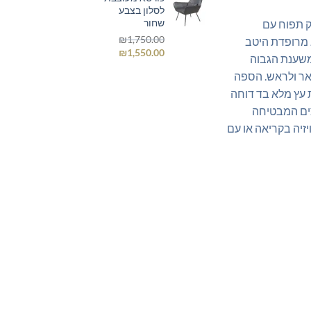
לסלון בצבע
₪1,485.00.
₪1,750.00.
שחור
ק תפוח עם
₪
1,750.00
 מרופדת היטב
המחיר
המחיר
₪
1,550.00
המשענת הגבוה
המקורי
הנוכחי
ר ולראש. הספה
היה:
הוא:
₪1,550.00.
₪1,750.00.
 עץ מלא בד דוחה
ים המבטיחה
זיה בקריאה או עם