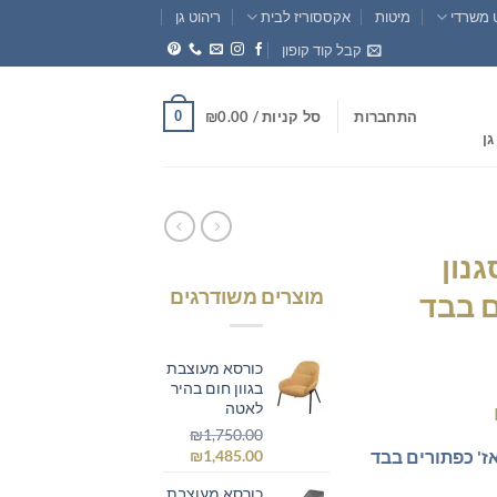
 משרדי
מיטות
אקססוריז לבית
ריהוט גן
קבל קוד קופון
0
התחברות
סל קניות /
0.00
₪
גן
נון
מוצרים משודרגים
ם בבד
כורסא מעוצבת
בגוון חום בהיר
המחיר
לאטה
הנוכחי
₪
1,750.00
המחיר
המחיר
ז' כפתורים בבד
₪
1,485.00
הוא:
המקורי
הנוכחי
₪899.00.
₪1
כורסא מעוצבת
היה:
הוא: