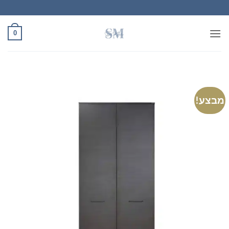
Ski
t
conten
0
מבצע!