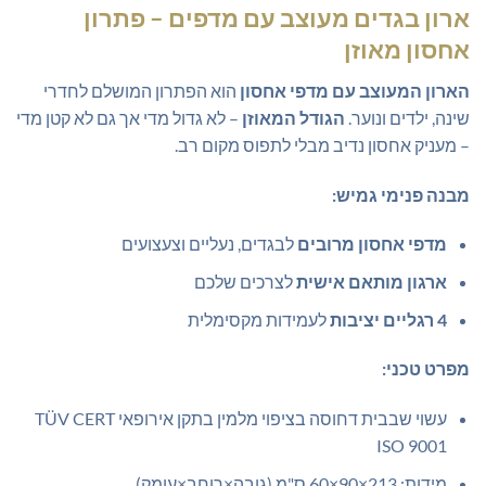
המקורי
הנוכחי
ארון בגדים מעוצב עם מדפים – פתרון
היה:
הוא:
אחסון מאוזן
₪1,149.00.
₪1,199.00.
הארון המעוצב עם מדפי אחסון
הוא הפתרון המושלם לחדרי
שינה, ילדים ונוער.
הגודל המאוזן
– לא גדול מדי אך גם לא קטן מדי
– מעניק אחסון נדיב מבלי לתפוס מקום רב.
מבנה פנימי גמיש:
מדפי אחסון מרובים
לבגדים, נעליים וצעצועים
ארגון מותאם אישית
לצרכים שלכם
4 רגליים יציבות
לעמידות מקסימלית
מפרט טכני:
עשוי שבבית דחוסה בציפוי מלמין בתקן אירופאי TÜV CERT
ISO 9001
מידות: 213×90×60 ס"מ (גובה×רוחב×עומק)