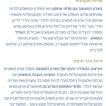
פתיחה מקצועית
הארון המעוצב עם מדפי אחסון
הוא הפתרון המושלם לכל מי
שמחפש שילוב מושלם של עיצוב מודרני, פונקציונליות מעשית
ואחסון יעיל. ארון זה מתאים במיוחד לחדרי שינה, חדרי ילדים,
חדרי נוער, חדרי אורחים וכל חלל הדורש פתרון אחסון גמיש
ומסודר לבגדים, נעליים, ספרים, צעצועים ואביזרים.
הגודל
המאוזן
– לא גדול מדי אך גם לא קטן מדי – מעניק נוכחות
מרשימה מבלי לתפוס מקום רב, ומספק פתרון אחסון רב-שימושי
לכל בית.
תיאור טכני ועיצובי
העיצוב המודרני והנקי של הארון המעוצב
משלב קווים פשוטים
ונקיים עם פונקציונליות מעשית.
המבנה הגבוה והמאוזן
יוצר
נוכחות אלגנטית בחלל מבלי להיות מסורבל, ומעניק אופי מודרני
ועכשווי לחדר.
מדפי האחסון המרובים
מאפשרים ארגון גמיש
ויעיל של מגוון פריטים – מבגדים מקופלים ונעליים ועד ספרים,
צעצועים ואביזרים שונים. הארון משלב אלגנטיות מינימליסטית עם
פונקציונליות מקסימלית, ומתאים לכל סגנון עיצוב – מסקנדינבי