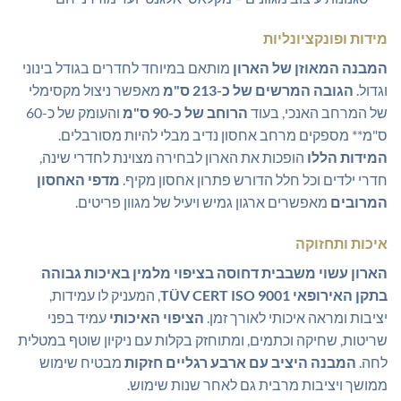
מידות ופונקציונליות
המבנה המאוזן של הארון
מותאם במיוחד לחדרים בגודל בינוני
וגדול.
הגובה המרשים של כ-213 ס"מ
מאפשר ניצול מקסימלי
של המרחב האנכי, בעוד
הרוחב של כ-90 ס"מ
והעומק של כ-60
ס"מ** מספקים מרחב אחסון נדיב מבלי להיות מסורבלים.
המידות הללו
הופכות את הארון לבחירה מצוינת לחדרי שינה,
חדרי ילדים וכל חלל הדורש פתרון אחסון מקיף.
מדפי האחסון
המרובים
מאפשרים ארגון גמיש ויעיל של מגוון פריטים.
איכות ותחזוקה
הארון עשוי משבבית דחוסה בציפוי מלמין באיכות גבוהה
בתקן האירופאי TÜV CERT ISO 9001
, המעניק לו עמידות,
יציבות ומראה איכותי לאורך זמן.
הציפוי האיכותי
עמיד בפני
שריטות, שחיקה וכתמים, ומתוחזק בקלות עם ניקיון שוטף במטלית
לחה.
המבנה היציב עם ארבע רגליים חזקות
מבטיח שימוש
ממושך ויציבות מרבית גם לאחר שנות שימוש.