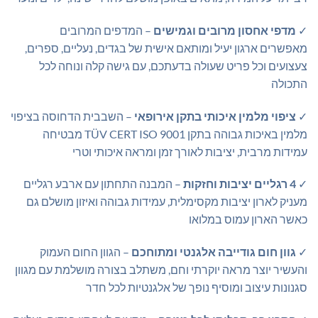
✓
מדפי אחסון מרובים וגמישים
– המדפים המרובים
מאפשרים ארגון יעיל ומותאם אישית של בגדים, נעליים, ספרים,
צעצועים וכל פריט שעולה בדעתכם, עם גישה קלה ונוחה לכל
התכולה
✓
ציפוי מלמין איכותי בתקן אירופאי
– השבבית הדחוסה בציפוי
מלמין באיכות גבוהה בתקן TÜV CERT ISO 9001 מבטיחה
עמידות מרבית, יציבות לאורך זמן ומראה איכותי וטרי
✓
4 רגליים יציבות וחזקות
– המבנה התחתון עם ארבע רגליים
מעניק לארון יציבות מקסימלית, עמידות גבוהה ואיזון מושלם גם
כאשר הארון עמוס במלואו
✓
גוון חום גודייבה אלגנטי ומתוחכם
– הגוון החום העמוק
והעשיר יוצר מראה יוקרתי וחם, משתלב בצורה מושלמת עם מגוון
סגנונות עיצוב ומוסיף נופך של אלגנטיות לכל חדר