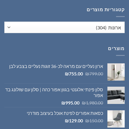
₪1,395.00.
₪1,980.00.
קטגוריות מוצרים
מוצרים
ארון נעליים עם מראה לכ-36 זוגות נעליים בצבע לבן
המחיר
המחיר
₪
755.00
₪
799.00
המקורי
הנוכחי
היה:
הוא:
סלון פינתי אלגנטי בגוון אפור כהה | סלון עם שזלונג בד
₪755.00.
₪799.00.
אפור
המחיר
המחיר
₪
995.00
₪
1,980.00
המקורי
הנוכחי
כסאות אפורים לפינת אוכל בעיצוב מודרני
היה:
הוא:
המחיר
המחיר
₪995.00.
₪1,980.00.
₪
129.00
₪
150.00
המקורי
הנוכחי