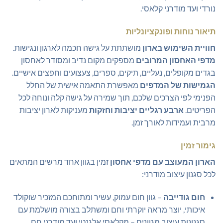
נורדי ועד מודרני קלאסי.
תיאור נוחות ופונקציונליות
חוויית השימוש בארון
מושתתת על גישה חכמה לארגון ונגישות.
מדפי האחסון המרובים
מספקים מקום נדיב ומסודר לאחסון
בגדים מקופלים, נעליים, תיקים, ספרים, צעצועים וחפצים אישיים.
הגמישות של המדפים
מאפשרת התאמה אישית של החלל
הפנימי לפי הצרכים שלכם, תוך שמירה על גישה קלה ונוחה לכל
הפריטים.
ארבע רגליים יציבות וחזקות
מעניקות לארון יציבות
מרבית ועמידות לאורך זמן.
גימור זמין
הארון המעוצב עם מדפי אחסון
זמין בגוון אחד מרשים המתאים
לכל סגנון עיצוב מודרני:
חום גודייבה
– גוון חום עמוק, עשיר ומתוחכם המזכיר שוקולד
איכותי, יוצר מראה יוקרתי וחם ומשתלב בצורה מושלמת עם
סגנונות עיצוב מגוונים – מקלאסי אלגנטי ועד מודרני חם