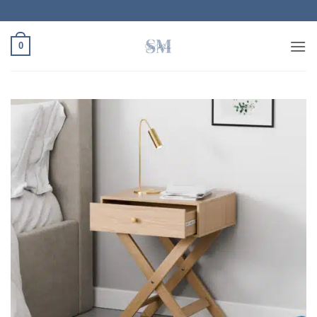
Ski
t
conten
0