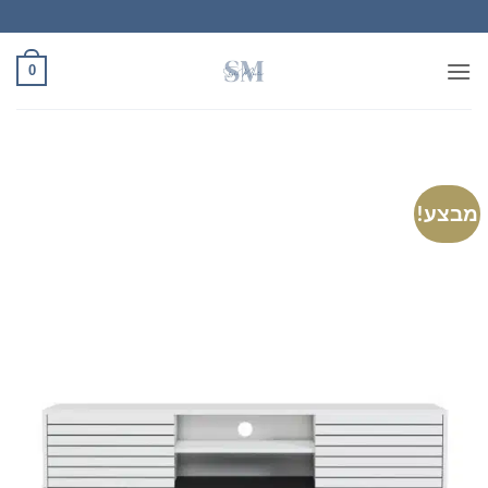
Ski
t
conten
0
מבצע!