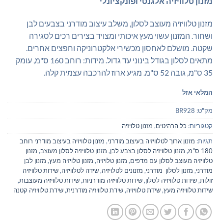
מזנון טלוויזיה אלגנטי ופונקציונלי
היה:
הוא:
₪599.00.
₪700.00.
מזנון טלוויזיה מעוצב לסלון, משלב עיצוב מודרני בצבעים לבן
ושחור. המזנון עשוי מעץ איכותי ומצויד בצירים רכים לסגירה
שקטה. מושלם לאחסון מכשירי אלקטרוניקה וחפצים אחרים.
מתאים לסלון בגודל בינוני עד גדול. מידות: רוחב 160 ס"מ, עומק
35 ס"מ, גובה 52 ס"מ. מגיע ארוז להרכבה עצמית קלה.
המלאי אזל
מק"ט:
BR928
קטגוריות:
כל הרהיטים
,
מזנון טלויזיה
תגיות:
מזנון ארוך לטלוויזיה בעיצוב מודרני
,
מזנון טלוויזיה בעיצוב מודרני רוחב
180 ס"מ
,
מזנון טלוויזיה לסלון בצבע לבן
,
מזנון טלוויזיה לסלון מעוצב
,
מזנון
טלוויזיה מעוצב לסלון עם מדפים
,
מזנון טלויזיה
,
מזנון טלויזיה מעץ
,
מזנון לבן
מודרני
,
מזנון לסלון מודרני
,
מזנונים לטלויזיה
,
שידה לטלוויזיה
,
שידות טלוויזיה
זולות
,
שידות טלוויזיה לסלון
,
שידות טלוויזיה מודרניות
,
שידות טלוויזיה מעוצבות
,
שידות טלוויזיה מעץ
,
שידת טלוויזיה
,
שידת טלוויזיה מודרנית
,
שידת טלוויזיה קטנה