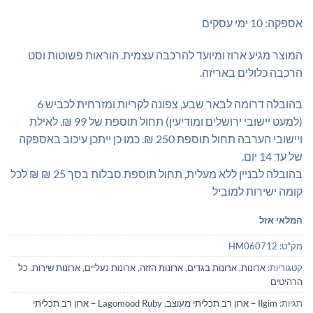
אספקה: 10 ימי עסקים
המוצר מגיע ארוז ומיועד להרכבה עצמית. הוראות פשוטות וסט
הרכבה כלולים באריזה.
בהובלה דרומה לבאר שבע, צפונה לקריות ומזרחית לכביש 6
(למעט יישובי ירושלים ומודיעין) תחול תוספת של 99 ₪. לאילת
ויישובי הערבה תחול תוספת 250 ₪. כמו כן ייתכן עיכוב באספקה
של עד 14 יום.
בהובלה לבניין ללא מעלית, תחול תוספת סבלות בסך 25 ₪ ₪ לכל
קומה ישירות למוביל
המלאי אזל
מק"ט:
HM060712
קטגוריות:
ארונות
,
ארונות בגדים
,
ארונות הזזה
,
ארונות נעליים
,
ארונות שירות
,
כל
הרהיטים
תגיות:
Ilgim – ארון רב תכליתי מעוצב
,
Lagomood Ruby – ארון רב תכליתי