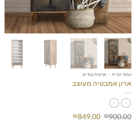
עמוד הבית
/
ארונות בגדים
ארון אמבטיה מעוצב
המחיר
המחיר
849.00
900.00
₪
₪
המקורי
הנוכחי
היה:
הוא: