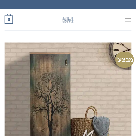
Ski
t
conten
0
מבצע!