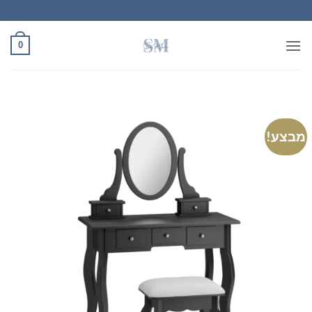
Ski
t
conten
0
מבצע!