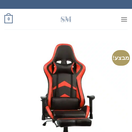
Ski
t
conten
0
מבצע!