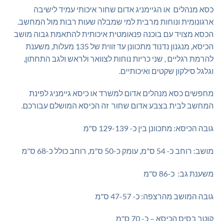
₪955.00.
₪1,000.00.
כסא מנהלים או הגיימניג אדום שחור איכותי עמיד לישיבה
ארגונומית ונוחות מרבית למי שמבלה שעות רבות מול המחשב.
הכסא מצויד עם בוכנה פנאומטית איכותית להתאמת גבוה מושב
הכיסא, מנגנון נדנוד מתכוונן עד זווית של 135 מעלות, משענת
להרמת רגליים , שני כריות נוחות לצוואר ולראש ולגב התחתון,
וגלגל סילקון שקטים ואיכותיים.
מחפשים כסא מנהלים אדום למשרד או כיסא גיימניג לפינת
המחשב לבית בצבע אדום שחור זה הכיסא המושלם עבורכם.
גובה הכיסא: מתכוונן בין כ- 129-139 ס"מ
מושב: רוחב כ- 54 ס"מ, עומק כ-50 ס"מ, רוחב כולל כ-68 ס"מ
משענת גב: כ-86 ס"מ
גובה המושב מהרצפה: כ- 47-57 ס"מ
קוטר בסיס הכיסא – כ- 70 ס"מ