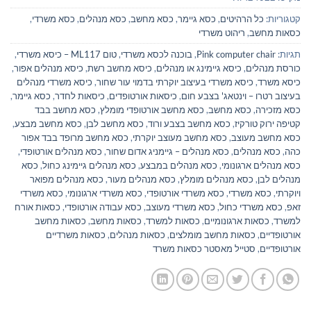
קטגוריות:
כל הרהיטים
,
כסא גיימר
,
כסא מחשב
,
כסא מנהלים
,
כסא משרדי
,
כסאות מחשב
,
ריהוט משרדי
תגיות:
Pink computer chair
,
בוכנה לכסא משרדי
,
טום ML117 – כיסא משרדי
,
כורסת מנהלים
,
כיסא גיימינג או מנהלים
,
כיסא מחשב רשת
,
כיסא מנהלים אפור
,
כיסא משרד
,
כיסא משרדי בעיצוב יוקרתי בדמוי עור שחור
,
כיסא משרדי מנהלים
בעיצוב רטרו – וינטאג' בצבע חום
,
כיסאות אורטופדים
,
כיסאות לחדר
,
כסא גיימר
,
כסא מזכירה
,
כסא מחשב
,
כסא מחשב אורטופדי מומלץ
,
כסא מחשב בבד
קטיפה ירוק טורקיז
,
כסא מחשב בצבע ורוד
,
כסא מחשב לבן
,
כסא מחשב מבצע
,
כסא מחשב מעוצב
,
כסא מחשב מעוצב יוקרתי
,
כסא מחשב מרופד בבד אפור
כהה
,
כסא מנהלים
,
כסא מנהלים – גיימניג אדום שחור
,
כסא מנהלים אורטופדי
,
כסא מנהלים ארגונומי
,
כסא מנהלים במבצע
,
כסא מנהלים גיימינג כחול
,
כסא
מנהלים לבן
,
כסא מנהלים מומלץ
,
כסא מנהלים מעור
,
כסא מנהלים מפואר
ויוקרתי
,
כסא משרדי
,
כסא משרדי אורטופדי
,
כסא משרדי ארגונומי
,
כסא משרדי
זאפ
,
כסא משרדי כחול
,
כסא משרדי מעוצב
,
כסא עבודה אורטופדי
,
כסאות אורח
למשרד
,
כסאות ארגונומיים
,
כסאות למשרד
,
כסאות מחשב
,
כסאות מחשב
אורטופדיים
,
כסאות מחשב מומלצים
,
כסאות מנהלים
,
כסאות משרדיים
אורטופדיים
,
סטייל מאסטר כסאות משרד