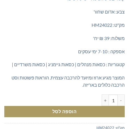
צבע: אדום שחור
מק"ט: HM24022
משלוח: 39 ₪ יח'
אספקה : 7-10 ימי עסקים
קטגוריות : כסאות מנהלים | כסאות גיימניג | כסאות משרדיים |
המוצר מגיע ארוז ומיועד להרכבה עצמית. הוראות פשוטות וסט
הרכבה כלולים באריזה.
כמות של כסא מנהלים – גיימניג אדום שחור
הוספה לסל
מק"ט:
HM24022