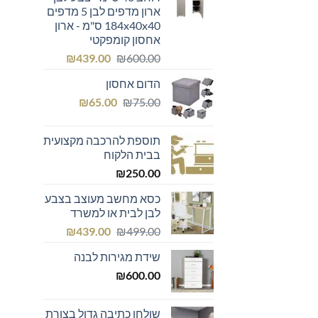
₪299.00.
₪300.00.
ארון מדפים לבן 5 מדפים
184x40x40 ס"מ - ארון
אחסון קומפקטי
המחיר
המחיר
₪
439.00
₪
600.00
המקורי
הנוכחי
הדום אחסון
היה:
הוא:
המחיר
המחיר
₪439.00.
₪600.00.
₪
65.00
₪
75.00
המקורי
הנוכחי
היה:
הוא:
תוספת להרכבה מקצועית
₪65.00.
₪75.00.
בבית הלקוח
₪
250.00
כסא מחשב מעוצב בצבע
לבן לבית או למשרד
המחיר
המחיר
₪
439.00
₪
499.00
המקורי
הנוכחי
שידת מגירות לבנה
היה:
הוא:
₪439.00.
₪499.00.
₪
600.00
שולחן כתיבה גדול בצורת