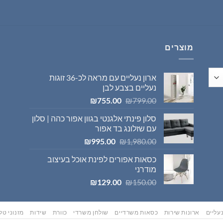
היה:
הוא:
₪569.00.
₪595.00.
מוצרים
ארון נעליים עם מראה לכ-36 זוגות
נעליים בצבע לבן
המחיר
המחיר
₪
755.00
₪
799.00
המקורי
הנוכחי
סלון פינתי אלגנטי בגוון אפור כהה | סלון
היה:
הוא:
עם שזלונג בד אפור
₪755.00.
₪799.00.
המחיר
המחיר
₪
995.00
₪
1,980.00
המקורי
הנוכחי
כסאות אפורים לפינת אוכל בעיצוב
היה:
הוא:
מודרני
₪995.00.
₪1,980.00.
המחיר
המחיר
₪
129.00
₪
150.00
המקורי
הנוכחי
היה:
הוא:
₪129.00.
₪150.00.
עליים
ארונות שירות
כסאות משרדיים
שולחן משרדי
כוורת
שידות
מזנוני טלו