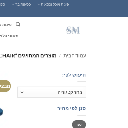
Ski
פינות אוכל וכסאות
כסאות בר
ספות
t
conten
פינות א
מזנוני טלוי
עמוד הבית
/
מוצרים המתויגים “PINK COMPUTER CHAIR”
חיפוש לפי:
מבצע
סנן לפי מחיר
מחיר
מחיר
סנן
מינימלי
מקסימלי