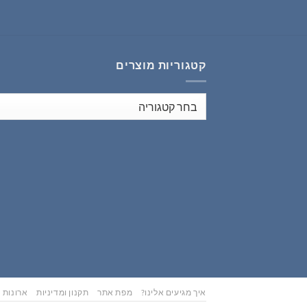
₪353.00.
₪441.00.
קטגוריות מוצרים
איך מגיעים אלינו?
מפת אתר
תקנון ומדיניות
ארונות נ