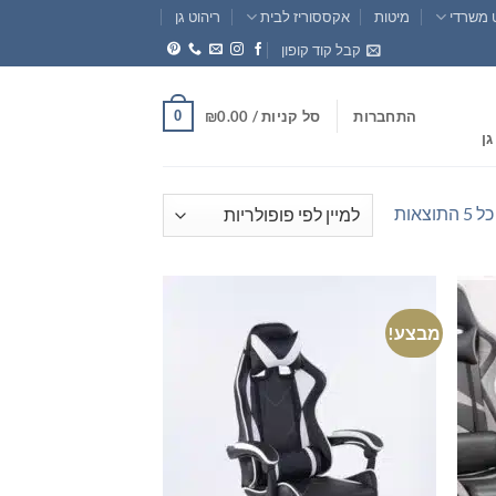
 משרדי
מיטות
אקססוריז לבית
ריהוט גן
קבל קוד קופון
0
התחברות
סל קניות /
0.00
₪
גן
ממוין
וצאות
לפי
פופולריות
מבצע!