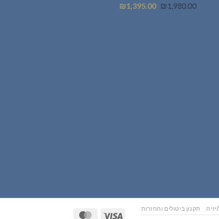
המחיר
המחיר
₪
1,395.00
₪
1,980.00
המקורי
הנוכחי
היה:
הוא:
₪1,395.00.
₪1,980.00.
יזיה
תקנון ביטולים והחזרות
MasterCard
Visa