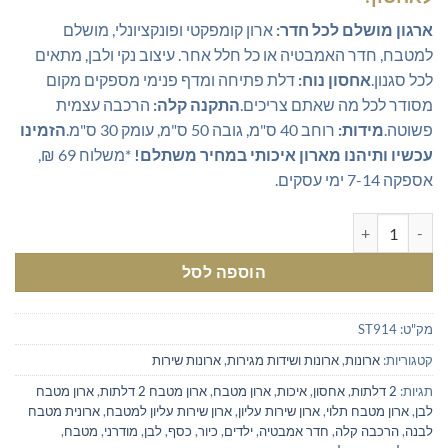
₪229.00.
₪350.00.
ארגון מושלם לכל חדר:
ארון קומפקטי ופונקציונלי, מושלם
למטבח, חדר האמבטיה או כל חלל אחר. עיצוב נקי ולבן, מתאים
לכל סגנון.
אחסון נוח:
דלת פתיחה ומדף פנימי מספקים מקום
מסודר לכל מה שאתם צריכים.
התקנה קלה:
הרכבה עצמית
פשוטה.
מידות:
רוחב 40 ס"מ, גובה 50 ס"מ, עומק 30 ס"מ.
הזמינו
עכשיו ותיהנו מארון איכותי במחיר משתלם!
*משלוח 69 ₪,
אספקה 7-14 ימי עסקים.
כמות של ארון תלוי למטבח
הוספה לסל
מק"ט:
ST914
קטגוריות:
ארונות
,
ארונות ושידות מגירות
,
ארונות שירות
תגיות:
2 דלתות
,
אחסון
,
איכות
,
ארון מטבח
,
ארון מטבח 2 דלתות
,
ארון מטבח
לבן
,
ארון מטבח תלוי
,
ארון שירות עליון
,
ארון שירות עליון למטבח
,
ארונית מטבח
לבנה
,
הרכבה קלה
,
חדר אמבטיה
,
ילדים
,
כיור
,
כסף
,
לבן
,
מודרני
,
מטבח
,