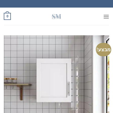
Ski
t
conten
0
מבצע!