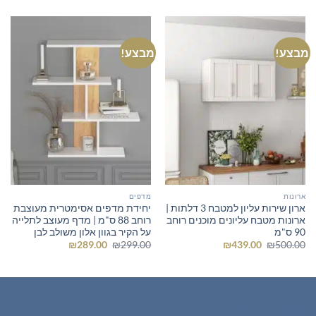
מבצע!
מבצע!
ארונות
מדפים
ארון שירות עליון למטבח 3 דלתות |
יחידת מדפים אסימטרית מעוצבת
ארונות מטבח עליונים מוכנים רוחב
רוחב 88 ס"מ | מדף מעוצב לתלייה
90 ס"מ
על הקיר בגוון אלון משולב לבן
המחיר
המחיר
המחיר
המחיר
₪
289.00
₪
299.00
₪
439.00
₪
500.00
המקורי
הנוכחי
המקורי
הנוכחי
היה:
הוא:
היה:
הוא:
₪289.00.
₪299.00.
₪439.00.
₪500.00.
רהיטים חדשים