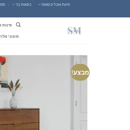
Ski
פינות אוכל וכסאות
כסאות בר
ספות
t
conten
פינות א
מזנוני טלוי
מבצע!