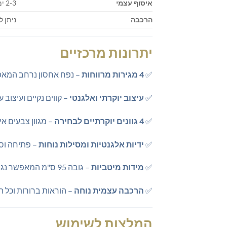
איסוף עצמי
2-3 ימי עסקים
הרכבה
ניתן ל
יתרונות מרכזיים
✅
4 מגירות מרווחות
– נפח אחסון נרחב המאפש
✅
עיצוב יוקרתי ואלגנטי
– קווים נקיים ועיצוב
✅
4 גוונים יוקרתיים לבחירה
– מגוון צבעים א
✅
ידיות אלגנטיות ומסילות נוחות
– פתיחה וסג
✅
מידות מיטביות
– גובה 95 ס"מ המאפשר נגישות נוחה ורוחב 80 ס"מ המספק יכולת אחסון מקסימלית בפרופורציות מושלמות
✅
הרכבה עצמית נוחה
– הוראות ברורות וכל 
המלצות לשימוש