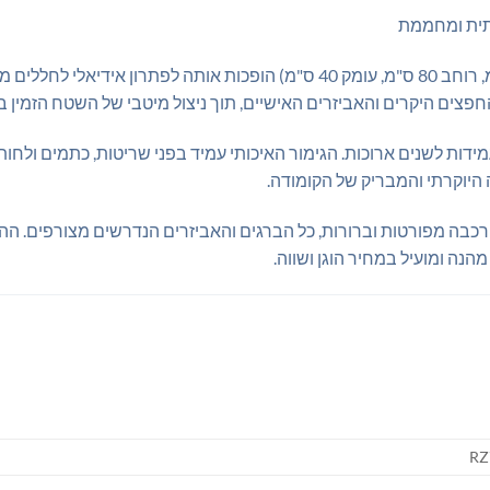
רתית ומחממת
(גובה 95 ס"מ, רוחב 80 ס"מ, עומק 40 ס"מ) הופכות אותה לפתרו
צים היקרים והאביזרים האישיים, תוך ניצול מיטבי של השטח הזמין ב
ות לשנים ארוכות. הגימור האיכותי עמיד בפני שריטות, כתמים ולחות
היוקרתי והמבריק של הקומודה.
כבה מפורטות וברורות, כל הברגים והאביזרים הנדרשים מצורפים. הה
הנה ומועיל במחיר הוגן ושווה.
RZ