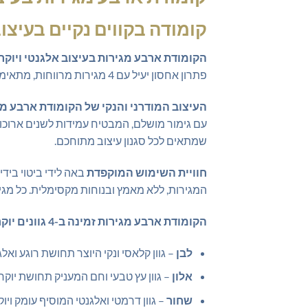
קומודה בקווים נקיים בעיצו
הקומודת ארבע מגירות בעיצוב אלגנטי ויוקר
פתרון אחסון יעיל עם 4 מגירות מרווחות, מתאימה לחדרי שינה יוקרתיים, סלונים מעוצבים וחדרי אורחים אלגנטיים, ומספקת פתרון ארגון מושלם לכל בית.
העיצוב המודרני והנקי של הקומודת ארבע מג
עם גימור מושלם, המבטיח עמידות לשנים ארוכות 
שמתאים לכל סגנון עיצוב מתוחכם.
חוויית השימוש המוקפדת
באה לידי ביטוי ביד
המגירות, ללא מאמץ ובנוחות מקסימלית. כל מגי
הקומודת ארבע מגירות זמינה ב-4 גוונים יוקרתיים
לבן
– גוון קלאסי ונקי היוצר תחושת רוגע ואל
אלון
– גוון עץ טבעי וחם המעניק תחושת יוקר
שחור
– גוון דרמטי ואלגנטי המוסיף עומק וי