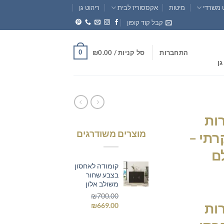
 משרדי
מיטות
אקססוריז לבית
ריהוט גן
קבל קוד קופון
0
התחברות
סל קניות /
0.00
₪
גן
ות
מוצרים משודרגים
רתי –
ם
קומודה לאחסון
בצבע שחור
חיר
משולב אלון
וכחי
₪
700.00
ות
המחיר
המחיר
₪
669.00
א:
המקורי
הנוכחי
₪669.0
היה:
הוא: