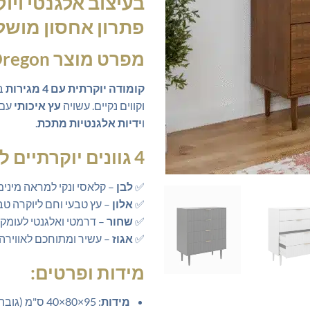
בעיצוב אלגנטי ויוק
פתרון אחסון מושל
מפרט מוצר RZ701Oregon
קומודה יוקרתית עם 4 מגירות
בע
וקווים נקיים. עשויה
עץ איכותי
עם
ו
ידיות אלגנטיות מתכת
.
4 גוונים יוקרתיים לבחירה:
✅
לבן
– קלאסי ונקי למראה מינימ
✅
אלון
– עץ טבעי וחם ליוקרה טב
✅
שחור
– דרמטי ואלגנטי לעומק 
✅
אגוז
– עשיר ומתוחכם לאוויר
מידות ופרטים:
מידות
: 95×80×40 ס"מ (גובה×רוחב×עומק)