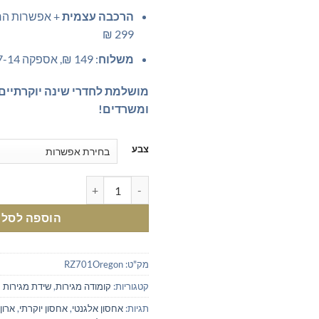
הרכבה עצמית
+ אפשרות הר
299 ₪
משלוח
: 149 ₪, אספקה 7-14 ימי עסקים
מושלמת לחדרי שינה יוקרתיים,
ומשרדים!
צבע
כמות של קומודת ארבע מגירות בעיצ
הוספה לסל
מק"ט:
RZ701Oregon
קטגוריות:
קומודה מגירות
,
שידת מגירות
תגיות:
אחסון אלגנטי
,
אחסון יוקרתי
,
ארון