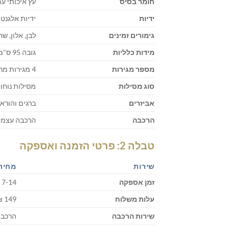
חומר בסיס
עץ איכותי ע
ידיות
ידיות אלגנט
גימורים זמינים
לבן, אלון, שח
מידות כלליות
גובה 95 ס"מ × רוחב 80 ס"מ × עומק 40 ס"מ
מספר מגירות
4 מגירות מרווחות
סוג מסילות
מסילות נוחו
אביזרים
ברגים והורא
הרכבה
הרכבה עצמית
טבלה 2: פרטי הזמנה ואספקה
שירות
מחיר/
זמן אספקה
7-14 ימי עסקים
עלות משלוח
149 ₪
שירות הרכבה
הרכבה