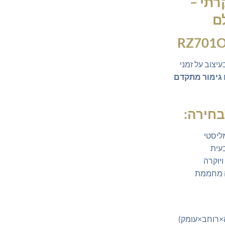
רתי –
₪669.00.
₪700.00.
ם
יצוב על זמני
גימור מתקדם
ליסטי
עית
ויוקרה
ה מחממת