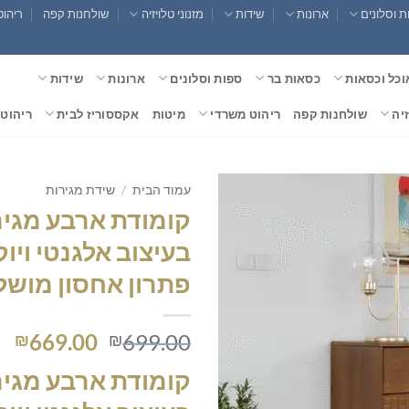
 וסלונים
ארונות
שידות
מזנוני טלויזיה
שולחנות קפה
ריהוט
וכל וכסאות
כסאות בר
ספות וסלונים
ארונות
שידות
זיה
שולחנות קפה
ריהוט משרדי
מיטות
אקססוריז לבית
ריהוט 
עמוד הבית
/
שידת מגירות
קומודת ארבע מגיר
בעיצוב אלגנטי ויוק
פתרון אחסון מושל
המחיר
המ
669.00
699.00
₪
₪
המקורי
הנ
קומודת ארבע מגיר
היה:
הו
0.
₪699.00.