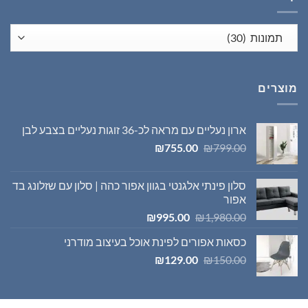
מוצרים
ארון נעליים עם מראה לכ-36 זוגות נעליים בצבע לבן
המחיר
המחיר
₪
755.00
₪
799.00
המקורי
הנוכחי
היה:
הוא:
סלון פינתי אלגנטי בגוון אפור כהה | סלון עם שזלונג בד
₪755.00.
₪799.00.
אפור
המחיר
המחיר
₪
995.00
₪
1,980.00
המקורי
הנוכחי
כסאות אפורים לפינת אוכל בעיצוב מודרני
היה:
הוא:
המחיר
המחיר
₪995.00.
₪1,980.00.
₪
129.00
₪
150.00
המקורי
הנוכחי
היה:
הוא:
₪129.00.
₪150.00.