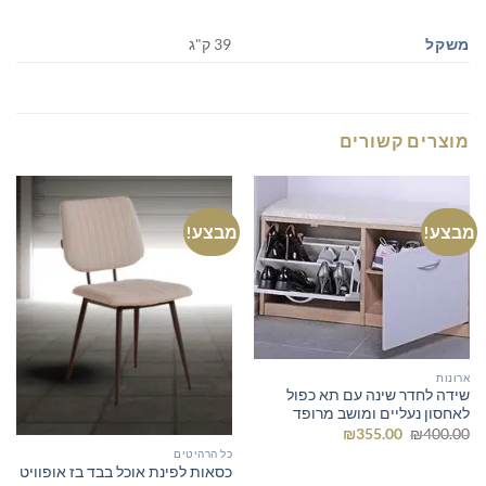
משקל
39 ק"ג
מוצרים קשורים
מבצע!
מבצע!
ארונות
שידה לחדר שינה עם תא כפול
לאחסון נעליים ומושב מרופד
המחיר
המחיר
₪
355.00
₪
400.00
המקורי
הנוכחי
כל הרהיטים
היה:
הוא:
כסאות לפינת אוכל בבד בז אופוויט
₪355.00.
₪400.00.