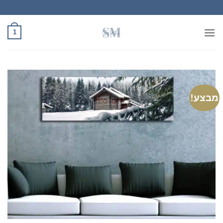
Ski
t
conten
1
מבצע!