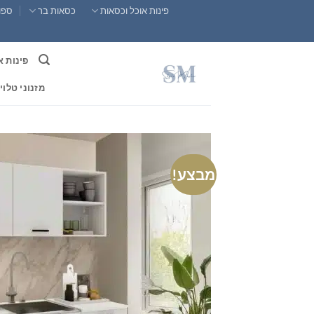
Ski
פינות אוכל וכסאות
כסאות בר
ספות
t
conten
פינות א
מזנוני טלוי
מבצע!