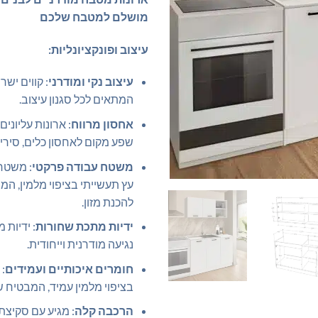
מושלם למטבח שלכם
עיצוב ופונקציונליות:
עיצוב נקי ומודרני
: קווים ישרי
המתאים לכל סגנון עיצוב.
אחסון מרווח
: ארונות עליוני
שפע מקום לאחסון כלים, סירים 
משטח עבודה פרקטי
: משטח 
עץ תעשייתי בציפוי מלמין, המ
להכנת מזון.
ידיות מתכת שחורות
: ידיות 
נגיעה מודרנית וייחודית.
חומרים איכותיים ועמידים
: 
בציפוי מלמין עמיד, המבטיח ש
הרכבה קלה
: מגיע עם סקיצ