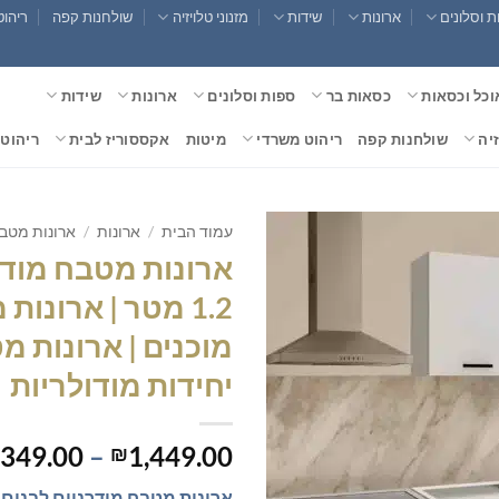
 וסלונים
ארונות
שידות
מזנוני טלויזיה
שולחנות קפה
ריהוט
וכל וכסאות
כסאות בר
ספות וסלונים
ארונות
שידות
זיה
שולחנות קפה
ריהוט משרדי
מיטות
אקססוריז לבית
ריהוט 
עמוד הבית
/
ארונות
/
ארונות מטב
ארונות מטבח מודרנ
1.2 מטר | ארונות
מוכנים | ארונות מ
יחידות מודולריות
,349.00
–
1,449.00
₪