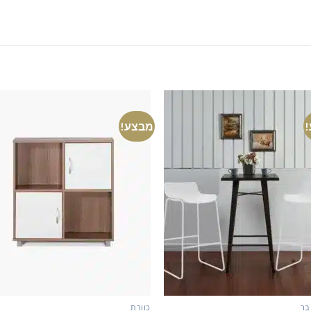
מבצע!
בר
כוורת