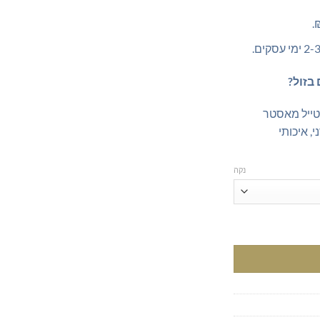
בזול?
טייל מאסטר
, איכותי
נקה
יות