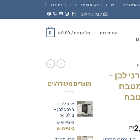
 משרדי
מיטות
אקססוריז לבית
ריהוט גן
קבל קוד קופון
0
התחברות
סל קניות /
0.00
₪
גן
ח
י לבן –
מוצרים משודרגים
 מטבח
טבח
ארון לתנור
בצבע לבן –
בילט-אין
₪
529.00
טווח
2
₪
המחיר
המחיר
₪
499.00
מחירים:
המקורי
הנוכחי
ארון מטבח
ארונות מטבח מודרניים לבנים – 1.2 מטר: פתרון
היה:
הוא: