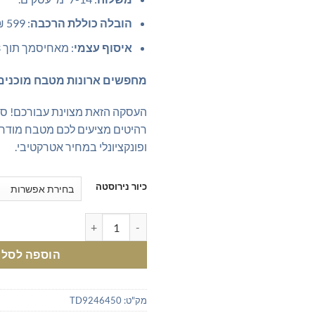
הובלה כוללת הרכבה
: 599 ₪.
איסוף עצמי
: מאחיסמך תוך 2-3 ימי עסקים.
מחפשים ארונות מטבח מוכנים 
העסקה הזאת מצוינת עבורכם! ס
רהיטים מציעים לכם מטבח מודרני
ופונקציונלי במחיר אטרקטיבי.
כיור נירוסטה
כמות של ארונות מטבח מודרני לבן - 1.2 מטר | ארונות מטבח מוכנים | ארונות מטבח יחידות מודולר
הוספה לסל
מק"ט:
TD9246450