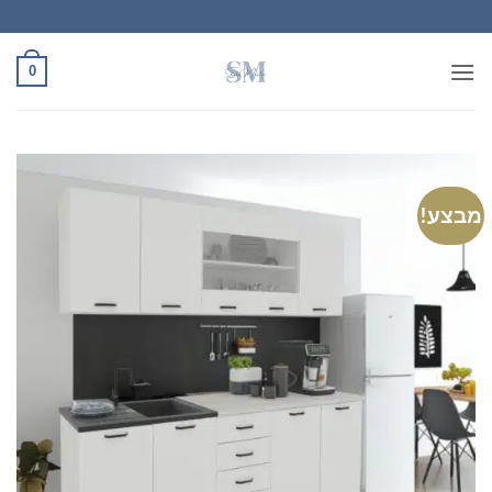
Ski
t
conten
0
מבצע!