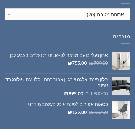
מוצרים
ארון נעליים עם מראה לכ-36 זוגות נעליים בצבע לבן
המחיר
המחיר
₪
755.00
₪
799.00
המקורי
הנוכחי
היה:
הוא:
סלון פינתי אלגנטי בגוון אפור כהה | סלון עם שזלונג בד
₪755.00.
₪799.00.
אפור
המחיר
המחיר
₪
995.00
₪
1,980.00
המקורי
הנוכחי
כסאות אפורים לפינת אוכל בעיצוב מודרני
היה:
הוא:
המחיר
המחיר
₪995.00.
₪1,980.00.
₪
129.00
₪
150.00
המקורי
הנוכחי
היה:
הוא:
₪129.00.
₪150.00.