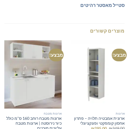
סטייל מאסטר רהיטים
מוצרים קשורים
מבצע!
מבצע!
ארונות
ארונות מטבח
ארונית אמבטיה תלויה – פתרון
ארונות מטבח רוחב 160 ס"מ כולל
אחסון קומפקטי ופונקציונלי
כיור נירוסטה | ארונות מטבח
עליונים מוכנים
המחיר
המחיר
₪
295.00
₪
349.00