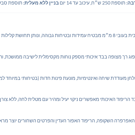
בה:
תוספת 250 ש״ח, עיכוב עד 14 יום
בניין ללא מעלית:
תוספת סבלות 25 ש״ח לכל קומה (תשלו
– משטח זכוכית בעובי 8 מ״מ מבטיח עמידות ובטיחות גבוהה, ונותן תחוש
פוג רך מצופה בבד איכותי מספק נוחות מקסימלית לישיבה ממושכת, ו
חן מעודדת שיחה ואינטימיות, מונעת פינות חדות (בטיחותי במיוחד למ
הריפוד האיכותי מאפשרים ניקוי יעיל ומהיר עם מטלית לחה, ללא צורך 
ת האפרפרה השקופה, הריפוד האפור העדין והפרטים השחורים יוצר מר