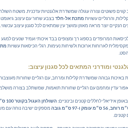
ווים פשוטים וצורה עגולה שמשדרת אלגנטיות עדכנית. משטח השולחן
ילות, והרגליים עשויות
מתכת אל-חלד
בצבע שחור עם עיצוב גיאומט
ם הנקיים יוצר מראה מאוזן ומושך עין שמתאים לכל סגנון עיצוב עכשווי.
כיסאות המרופדים בספוג רך ומצופים בבד איכותי ועמיד שנעים למגע ו
סימלית לארוחות ארוכות ולשיחות נעימות. רגלי הכיסאות עשויות
מתכ
הסט.
גנטי ומודרני המתאים לכל סגנון עיצוב:
 באיכות גבוהה שמשדרת קלילות ומרחב, עם רגליים שחורות מעוצבות
ון אפור עדין ומחמם עם רגליים שחורות תואמות, שמשתלב בצורה מושל
ופן אידיאלי לחללים קטנים ובינוניים:
השולחן העגול בקוטר 100 ס״מ
מספקים ישיבה נוחה עם משע
קטנים.