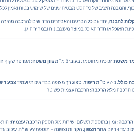
מוש יומיומי והתחזוקה פשוטה במיוחד – מספיק לנגב במטלית לחה וה
תכוף, והמבנה היציב של כל הסט מבטיח שנים של שימוש בטוח ואמין לכ
קלות להבנה
, יחד עם כל הברגים והאביזרים הדרושים להרכבה מהירה ו
ינת האוכל או חדר האוכל במוצר מעוצב, נוח ובמחיר הוגן.
ר משטח:
זכוכית מחוסמת בעובי 8 מ״מ
גוון משטח:
אפרפר שקוף
חו
ה כולל:
כ-97 ס״מ
ריפוד:
ספוג רך מצופה בבד איכותי ועמיד
צבע ריפו
ט הרכבה מלא
הרכבה:
הרכבה עצמית פשוטה
הרכבה:
זמין בתוספת תשלום ישירות מול הספק
הרכבה עצמית:
הוראו
אזור הצפון:
הקריות וצפונה – תוספת 99 ש״ח, עיכוב עד 14 יום