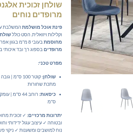
שולחן זכוכית אלגנט
מרופדים נוחים
פינת אוכל מושלמת
המשלבת עיצ
וקלילות ויזואלית. הסט כולל
שולחן
מחוסמת
בעובי 8 מ"מ בגוון אפרפר שקוף ו
מרופדים
בספוג רך ובד איכותי בגו
מפרט טכני:
שולחן:
מתכת שחורות
כיסאות:
ס"מ
יתרונות מרכזיים:
✓ זכוכית מחו
ובטוחה ✓ עיצוב עגול ידידותי וחו
נוח למושבים ומשענות ✓ ניקוי פש