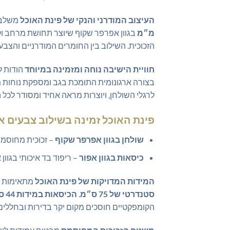
העיצוב המודרני והנקי של פינת האוכל
משלב ק
מ״מ
בגוון אפרפר שקוף שיוצר תחושת מרחב וקל
הזכוכית. השילוב בין החומרים המודרניים והצבעי
חוויית הישיבה נוחה ומזמינה במיוחד
הודות ל
בצורה ארגונומית התומכת בגב ומספקת נוחות מק
לרגלי השולחן, ויוצרות מראה אחיד ומסודר לכל 
פינת האוכל זמינה בשילוב צבעים אל
שולחן בגוון אפרפר שקוף
– זכוכית מחוסמת
כיסאות בגוון אפור
– ריפוד בד איכותי בגו
המידות המדויקות של פינת האוכל
מתאימות בא
סטנדרטי של 75 ס״מ
.
הכיסאות במידות 44 ס״מ רוחב, 56 ס״מ עומק ו-97 ס״מ גובה
הקומפקטיים חוסכים מקום יקר בדירות ובחללים 