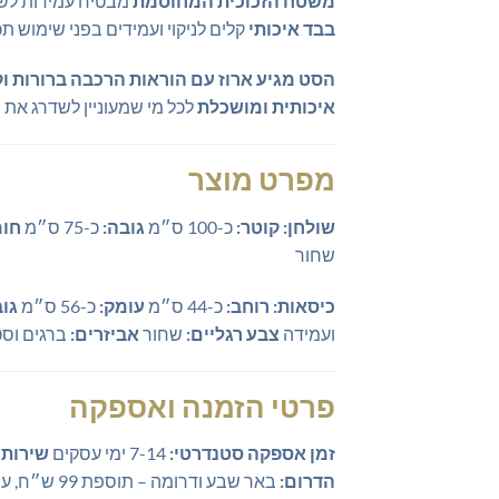
משטח הזכוכית המחוסמת
מבטיח עמידות לשי
בבד איכותי
קלים לניקוי ועמידים בפני שימוש 
הסט מגיע ארוז עם הוראות הרכבה ברורות ו
איכותית ומושכלת
לכל מי שמעוניין לשדרג את פ
מפרט מוצר
שולחן:
קוטר:
כ-100 ס״מ
גובה:
כ-75 ס״מ
חומ
שחור
כיסאות:
רוחב:
כ-44 ס״מ
עומק:
כ-56 ס״מ
גוב
ועמידה
צבע רגליים:
שחור
אביזרים:
ברגים וס
פרטי הזמנה ואספקה
זמן אספקה סטנדרטי:
7-14 ימי עסקים
שירות 
הדרום:
באר שבע ודרומה – תוספת 99 ש״ח, עיכוב עד 14 יום