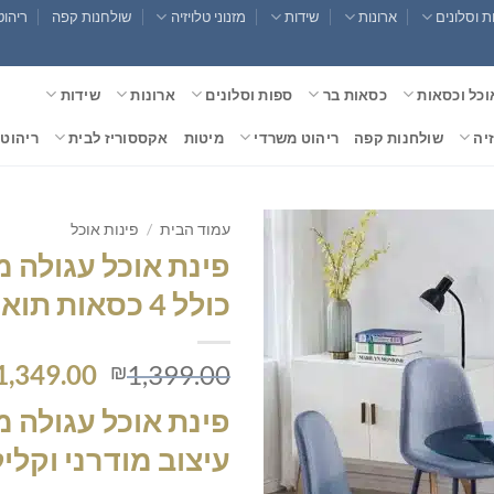
 וסלונים
ארונות
שידות
מזנוני טלויזיה
שולחנות קפה
ריהוט
וכל וכסאות
כסאות בר
ספות וסלונים
ארונות
שידות
זיה
שולחנות קפה
ריהוט משרדי
מיטות
אקססוריז לבית
ריהוט 
עמוד הבית
/
פינות אוכל
פינת אוכל עגולה מ
כולל 4 כסאות תואמים
המחיר
1,349.00
1,399.00
₪
המקורי
פינת אוכל עגולה מ
היה:
,399.00.
עיצוב מודרני וקליל