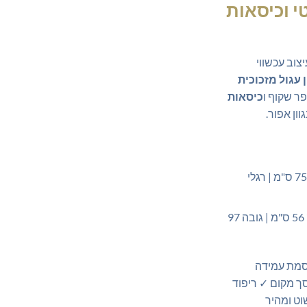
י וכיסאות
וב עכשווי
 עגול מזכוכית
כיסאות
ון אפור.
קוטר 100 ס"מ | גובה 75 ס"מ | רגלי
רוחב 44 ס"מ | עומק 56 ס"מ | גובה 97
סמת עמידה
סך מקום ✓ ריפוד
וט ומהיר