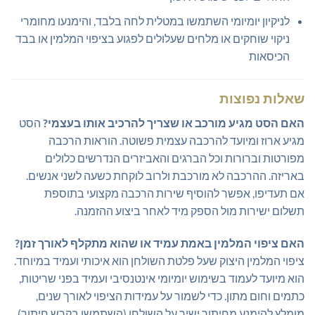
לניקיון יומיומי השתמשו במטלית לחה בלבד, והימנעו מחומרי
ניקוי שוחקים או מלחים שעלולים לפגוע בציפוי המלמין או בבד
הכיסאות
שאלות נפוצות
האם הסט מגיע מורכב או שצריך להרכיב אותו בעצמי?
הסט
מגיע ארוז ומיועד להרכבה עצמית פשוטה. הוראות הרכבה
מפורטות וברורות וכל הברגים והאביזרים הנדרשים כלולים
באריזה. ההרכבה לא מורכבת ולרוב לוקחת כשעה לשני אנשים.
אם תעדיפו, אפשר להוסיף שירות הרכבה מקצועי בתוספת
תשלום ישירות מול הספק מיד לאחר ביצוע ההזמנה.
האם ציפוי המלמין באמת עמיד או שהוא מתקלף לאורך זמן?
ציפוי המלמין היצוק שעל פלטת השולחן הוא איכותי ועמיד במיוחד.
הוא מיועד לעמוד בשימוש יומיומי אינטנסיבי ועמיד בפני שריטות,
כתמים וחום מתון. כדי לשמור על עמידות הציפוי לאורך שנים,
מומלץ להימנע מחיתוך ישיר על השולחן (השתמשו בקרש חיתוך),