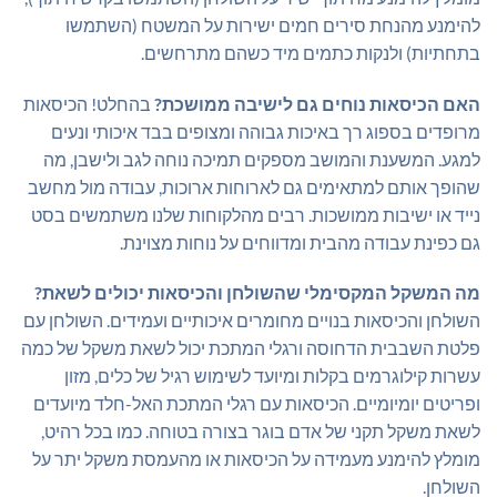
להימנע מהנחת סירים חמים ישירות על המשטח (השתמשו
בתחתיות) ולנקות כתמים מיד כשהם מתרחשים.
האם הכיסאות נוחים גם לישיבה ממושכת?
בהחלט! הכיסאות
מרופדים בספוג רך באיכות גבוהה ומצופים בבד איכותי ונעים
למגע. המשענת והמושב מספקים תמיכה נוחה לגב ולישבן, מה
שהופך אותם למתאימים גם לארוחות ארוכות, עבודה מול מחשב
נייד או ישיבות ממושכות. רבים מהלקוחות שלנו משתמשים בסט
גם כפינת עבודה מהבית ומדווחים על נוחות מצוינת.
מה המשקל המקסימלי שהשולחן והכיסאות יכולים לשאת?
השולחן והכיסאות בנויים מחומרים איכותיים ועמידים. השולחן עם
פלטת השבבית הדחוסה ורגלי המתכת יכול לשאת משקל של כמה
עשרות קילוגרמים בקלות ומיועד לשימוש רגיל של כלים, מזון
ופריטים יומיומיים. הכיסאות עם רגלי המתכת האל-חלד מיועדים
לשאת משקל תקני של אדם בוגר בצורה בטוחה. כמו בכל רהיט,
מומלץ להימנע מעמידה על הכיסאות או מהעמסת משקל יתר על
השולחן.