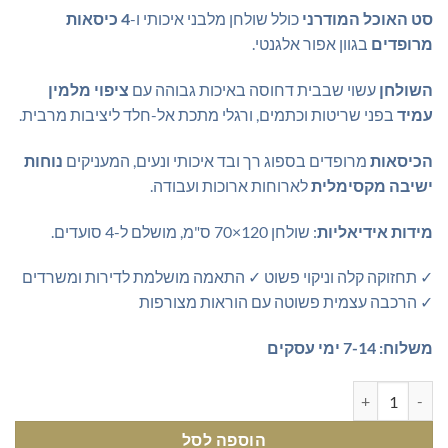
סט האוכל המודרני
כולל שולחן מלבני איכותי ו-
4 כיסאות
מרופדים
בגוון אפור אלגנטי.
השולחן
עשוי שבבית דחוסה באיכות גבוהה עם
ציפוי מלמין
עמיד
בפני שריטות וכתמים, ורגלי מתכת אל-חלד ליציבות מרבית.
הכיסאות
מרופדים בספוג רך ובד איכותי ונעים, המעניקים
נוחות
ישיבה מקסימלית
לארוחות ארוכות ועבודה.
מידות אידיאליות
: שולחן 120×70 ס"מ, מושלם ל-4 סועדים.
✓ תחזוקה קלה וניקוי פשוט ✓ התאמה מושלמת לדירות ומשרדים
✓ הרכבה עצמית פשוטה עם הוראות מצורפות
משלוח: 7-14 ימי עסקים
כמות של שולחן אוכל עם 4 כיסאות מרופדים - סט אוכל מודרני ומעוצב
הוספה לסל