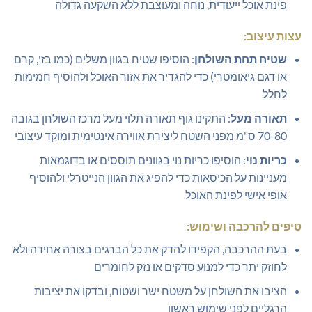
פינת אוכל ייעודית, נוחה ומעוצבת ללא השקעה גדולה
עצות עיצוב:
שטיח תחת השולחן
: הוסיפו שטיח בגוון משלים (כמו בז', קרם
או דגם גיאומטרי) כדי להגדיר את אזור האוכל ולהוסיף חמימות
לחלל
תאורה מעל
: התקינו גוף תאורה תלוי מעל מרכז השולחן בגובה
70-80 ס"מ מפני השטח ליצירת אווירה אינטימית ומוקד עיצובי
כריות נוי
: הוסיפו כריות נוי בגוונים תוססים או בדוגמאות
מעניינות על הכיסאות כדי להפיג את הגוון הנייטרלי ולהוסיף
אופי אישי לפינת האוכל
טיפים להרכבה ושימוש:
בעת ההרכבה, הקפידו להדק את כל הברגים בצורה אחידה ולא
לחוזק יתר כדי למנוע סדקים או נזק לחומרים
הציבו את השולחן על משטח ישר ושטוח, ובדקו את יציבות
הרגליים לפני שימוש ראשון