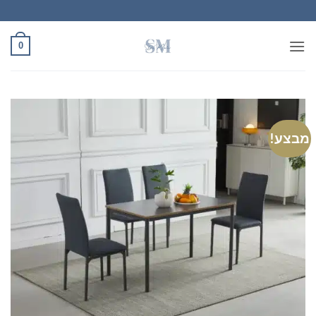
Ski
t
conten
0
מבצע!