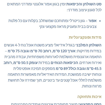
סט השולחן והכיסאות
זמין בגוון אפור אלגנטי ומודרני המתאים
לכל סגנון עיצוב מודרני:
אפור
– גוון נייטרלי ומתוחכם שמשתלב בקלות עם כל פלטת
צבעים בבית ומעניק מראה מקצועי ונקי
מידות ופונקציונליות
השולחן המלבני
בגודל אידיאלי מציע משטח אוכל נוח ל-4 אנשים
במידות מדויקות:
אורך 120 ס"מ, רוחב 70 ס"מ וגובה 75 ס"מ
–
התאמה ארגונומית מושלמת לארוחות משפחתיות, עבודה מהבית
ואירוח אורחים.
הכיסאות הנוחים
במידות
עומק 50.5 ס"מ, רוחב
45.5 ס"מ וגובה כולל 89 ס"מ
מספקים תמיכה אופטימלית
ונוחות ישיבה ממושכת. המידות האידיאליות מאפשרות התאמה
מושלמת לחללי אוכל קטנים עד בינוניים, תוך שמירה על תחושת
מרווח ונוחות.
איכות ותחזוקה
הסט המקצועי
מיוצר מחומרים איכוtiים ועמידים המבטיחים