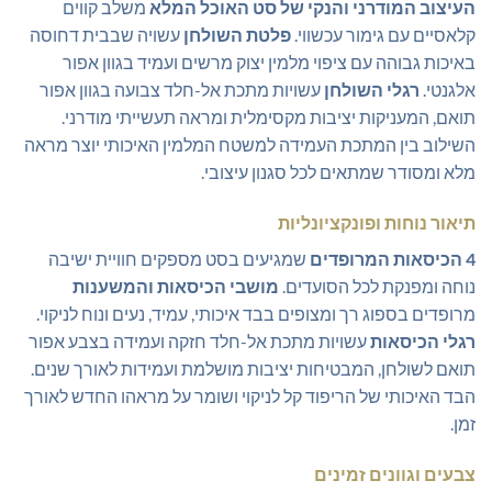
העיצוב המודרני והנקי של סט האוכל המלא
משלב קווים
קלאסיים עם גימור עכשווי.
פלטת השולחן
עשויה שבבית דחוסה
באיכות גבוהה עם ציפוי מלמין יצוק מרשים ועמיד בגוון אפור
אלגנטי.
רגלי השולחן
עשויות מתכת אל-חלד צבועה בגוון אפור
תואם, המעניקות יציבות מקסימלית ומראה תעשייתי מודרני.
השילוב בין המתכת העמידה למשטח המלמין האיכותי יוצר מראה
מלא ומסודר שמתאים לכל סגנון עיצובי.
תיאור נוחות ופונקציונליות
4 הכיסאות המרופדים
שמגיעים בסט מספקים חוויית ישיבה
נוחה ומפנקת לכל הסועדים.
מושבי הכיסאות והמשענות
מרופדים בספוג רך ומצופים בבד איכותי, עמיד, נעים ונוח לניקוי.
רגלי הכיסאות
עשויות מתכת אל-חלד חזקה ועמידה בצבע אפור
תואם לשולחן, המבטיחות יציבות מושלמת ועמידות לאורך שנים.
הבד האיכותי של הריפוד קל לניקוי ושומר על מראהו החדש לאורך
זמן.
צבעים וגוונים זמינים