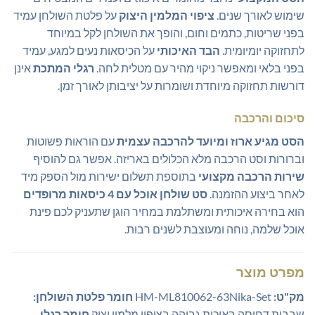
שימוש לאורך שנים.
ציפוי המלמין היצוק
על פלטת השולחן עמיד
בפני שריטות, כתמים וחום, והופך את השולחן לקל במיוחד
לתחזוקה יומיומית.
הבד האיכותי
על הכיסאות נעים למגע, עמיד
בפני בלאי ומאפשר ניקוי מהיר עם מטלית לחה.
רגלי המתכת
אינן
דורשות תחזוקה מיוחדת ושומרות על יציבותן לאורך זמן.
סיכום והרכבה
הסט מגיע ארוז ומיועד להרכבה עצמית
עם הוראות פשוטות
וברורות וסט הרכבה מלא הכלולים באריזה. אפשר גם להוסיף
שירות הרכבה מקצועי
בתוספת תשלום ישירות מול הספק מיד
לאחר ביצוע ההזמנה.
סט שולחן אוכל עם 4 כיסאות מרופדים
הוא בחירה איכותית ומשתלמת במחיר הוגן שתעניק לכם פינת
אוכל שלמה, נוחה ומעוצבת לשנים רבות.
מפרט מוצר
מק"ט:
HM-ML810062-63Nika-Set
חומר פלטת השולחן:
שבבית דחוסה באיכות גבוהה בציפוי מלמין יצוק
חומר רגלי