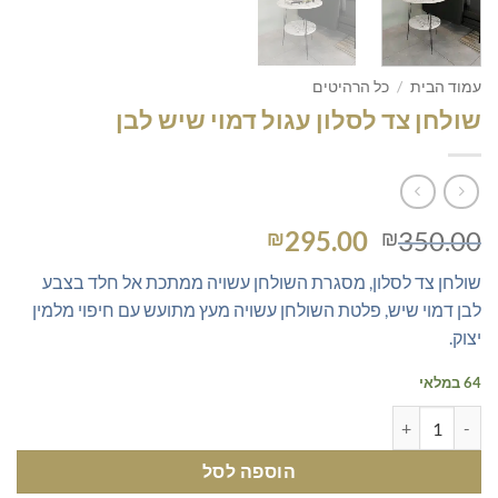
עמוד הבית
/
כל הרהיטים
שולחן צד לסלון עגול דמוי שיש לבן
המחיר
המחיר
295.00
350.00
₪
₪
המקורי
הנוכחי
שולחן צד לסלון, מסגרת השולחן עשויה ממתכת אל חלד בצבע
היה:
הוא:
לבן דמוי שיש, פלטת השולחן עשויה מעץ מתועש עם חיפוי מלמין
₪295.00.
₪350.00.
יצוק.
64 במלאי
כמות של שולחן צד לסלון עגול דמוי שיש לבן
הוספה לסל