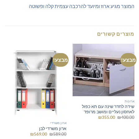
המוצר מגיע ארוז ומיועד להרכבה עצמית קלה ופשוטה
מוצרים קשורים
מבצע!
מבצע!
ארונות
שידה לחדר שינה עם תא כפול
לאחסון נעליים ומושב מרופד
המחיר
המחיר
₪
355.00
₪
400.00
המקורי
הנוכחי
ארון משרדי
היה:
הוא:
ארון משרדי לבן
₪355.00.
₪400.00.
המחיר
המחיר
₪
569.00
₪
589.00
המקורי
הנוכחי