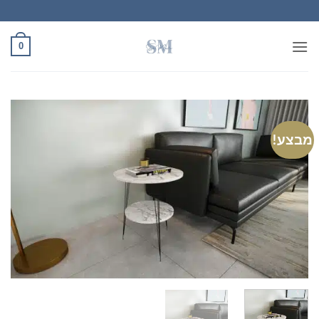
Ski
t
conten
0
מבצע!