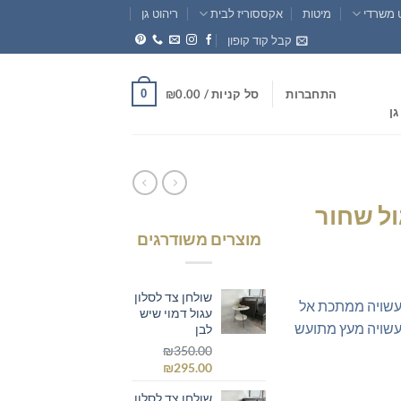
 משרדי
מיטות
אקססוריז לבית
ריהוט גן
קבל קוד קופון
0
התחברות
סל קניות /
0.00
₪
גן
ול שחור
מוצרים משודרגים
חיר
וכחי
שולחן צד לסלון
 עשויה ממתכת אל
א:
עגול דמוי שיש
עשויה מעץ מתועש
לבן
₪295.0
₪
350.00
המחיר
המחיר
₪
295.00
המקורי
הנוכחי
שולחן צד לסלון
היה:
הוא: