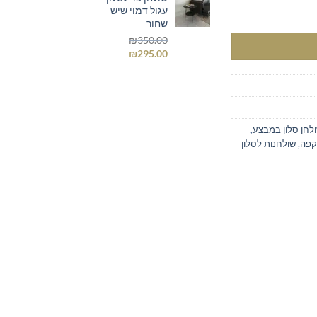
עגול דמוי שיש
ר
₪295.00.
₪350.00.
שחור
₪
350.00
המחיר
המחיר
₪
295.00
המקורי
הנוכחי
היה:
הוא:
₪295.00.
₪350.00.
לחן סלון במבצע
,
קפה
,
שולחנות לסלון