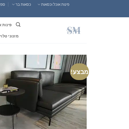
Ski
פינות אוכל וכסאות
כסאות בר
ספות
t
conten
פינות א
מזנוני טלוי
מבצע!