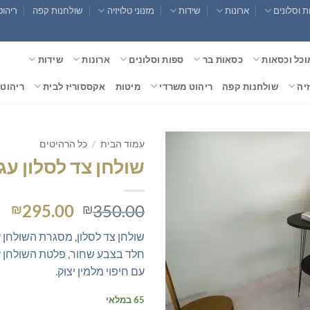
 וסלונים
ארונות
שידות
מזנוני טלויזיה
שולחנות קפה
ריהוט
וכל וכסאות
כסאות בר
ספות וסלונים
ארונות
שידות
זיה
שולחנות קפה
ריהוט משרדי
מיטות
אקססוריז לבית
ריהוט 
עמוד הבית
/
כל הרהיטים
שולחן צד לסלון עג
המחיר
המ
295.00
350.00
₪
₪
המקורי
הנ
שולחן צד לסלון, מסגרת השולחן
היה:
הו
חלד בצבע שחור, פלטת השולחן 
0.
₪350.00.
עם חיפוי מלמין יצוק.
65 במלאי