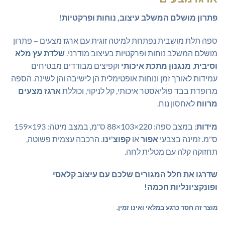
פתרון מושלם המשלב עיצוב, נוחות ופרקטיות!
ספה תלת מושבית נפתחת למיטה זוגית עם ארגז מצעים – פתרון
מושלם המשלב נוחות ופרקטיות בעיצוב מודרני.
שלדת עץ מלא
וסיבית
,
מנגנון מתכת איכותי
וקפיצים מבודדים מבטיחים
עמידות לאורך זמן ונוחות אופטימלית הן לישיבה והן לשינה. הספה
מרופדת בבד פוליאסטר איכותי, קל לניקוי, וכוללת
ארגז מצעים
מרווח
לאחסון נוח.
מידות
: במצב ספה: 220×103×88 ס"מ, במצב מיטה: 193×159
ס"מ. זמינה בצבעי
אפור
או
קפוצ'ינו
. הרכבה עצמית פשוטה,
תחזוקה קלה עם מטלית לחה.
שדרגו את חלל המגורים שלכם עם עיצוב קלאסי
ופונקציונליות חכמה!
מוצר זה חסר כרגע במלאי ואינו זמין.