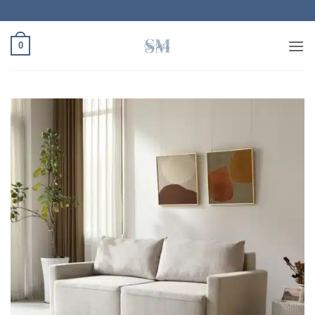
Ski
t
conten
0