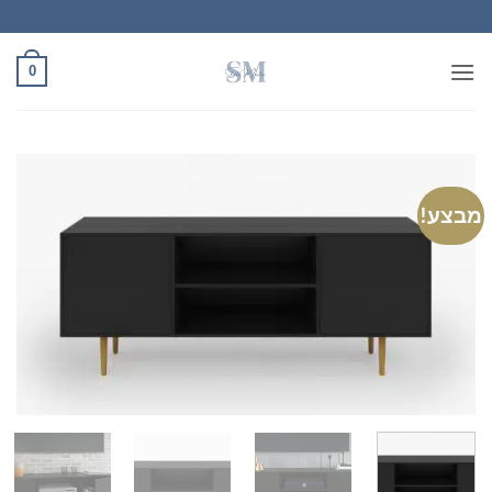
Ski
t
conten
0
מבצע!