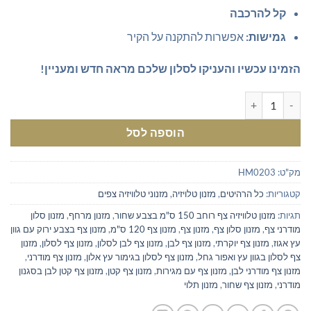
קל להרכבה
גמישות:
אפשרות להתקנה על הקיר
הזמינו עכשיו והעניקו לסלון שלכם מראה חדש ומעניין!
כמות של מזנון צף מודרני לסלון
הוספה לסל
מק"ט:
HM0203
קטגוריות:
כל הרהיטים
,
מזנון טלויזיה
,
מזנוני טלוויזיה צפים
תגיות:
מזנון טלוויזיה צף רוחב 150 ס"מ בצבע שחור
,
מזנון מרחף
,
מזנון סלון
מודרני צף
,
מזנון סלון צף
,
מזנון צף
,
מזנון צף 120 ס"מ
,
מזנון צף בצבע ירוק עם גוון
עץ אגוז
,
מזנון צף יוקרתי
,
מזנון צף לבן
,
מזנון צף לבן לסלון
,
מזנון צף לסלון
,
מזנון
צף לסלון בגוון עץ ואפור גחל
,
מזנון צף לסלון בגימור עץ אלון
,
מזנון צף מודרני
,
מזנון צף מודרני לבן
,
מזנון צף עם מגירות
,
מזנון צף קטן
,
מזנון צף קטן לבן בסגנון
מודרני
,
מזנון צף שחור
,
מזנון תלוי