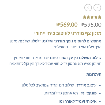
1
מדורג
5
המחיר
המחיר
569.00
595.00
₪
₪
מתוך 5
המקורי
הנוכחי
מבוסס על
מזנון צף מודרני לעיצוב ביתי ייחודי
דירוגים של
היה:
הוא:
לקוחות
₪569.00.
₪595.00.
מחפשים להוסיף נופך מודרני ואלגנטי לסלון שלכם?
מזנון
הצף שלנו הוא הפתרון המושלם!
שילוב מושלם בין עץ ואפור פחם
יוצר מראה ייחודי ומזמין.
המזנון מציע תא אחסון גדול, הוא עמיד לאורך זמן וקל להתאמה.
היתרונות:
עיצוב מודרני:
שילוב חם וקריר שמתאים לכל סלון.
פונקציונלי:
תא אחסון גדול ומרווח.
איכותי ועמיד לאורך זמן