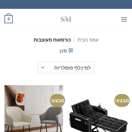
Ski
t
conten
0
עמוד הבית
/
כורסאות מעוצבות
סנן
מבצע!
מבצע!