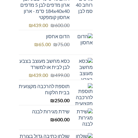
ארון מדפים לבן 5 מדפים
184x40x40 ס"מ - ארון
אחסון קומפקטי
המחיר
המחיר
₪
439.00
₪
600.00
המקורי
הנוכחי
הדום אחסון
היה:
הוא:
המחיר
המחיר
₪439.00.
₪600.00.
₪
65.00
₪
75.00
המקורי
הנוכחי
היה:
הוא:
כסא מחשב מעוצב בצבע
₪65.00.
₪75.00.
לבן לבית או למשרד
המחיר
המחיר
₪
439.00
₪
499.00
המקורי
הנוכחי
תוספת להרכבה מקצועית
היה:
הוא:
בבית הלקוח
₪439.00.
₪499.00.
₪
250.00
שידת מגירות לבנה
₪
600.00
שולחן כתיבה גדול בצורת