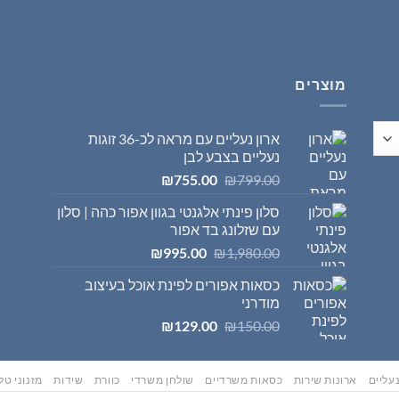
היה:
הוא:
₪569.00.
₪595.00.
מוצרים
ארון נעליים עם מראה לכ-36 זוגות
נעליים בצבע לבן
המחיר
המחיר
₪
755.00
₪
799.00
המקורי
הנוכחי
סלון פינתי אלגנטי בגוון אפור כהה | סלון
היה:
הוא:
עם שזלונג בד אפור
₪755.00.
₪799.00.
המחיר
המחיר
₪
995.00
₪
1,980.00
המקורי
הנוכחי
כסאות אפורים לפינת אוכל בעיצוב
היה:
הוא:
מודרני
₪995.00.
₪1,980.00.
המחיר
המחיר
₪
129.00
₪
150.00
המקורי
הנוכחי
היה:
הוא:
₪129.00.
₪150.00.
עליים
ארונות שירות
כסאות משרדיים
שולחן משרדי
כוורת
שידות
מזנוני טלו