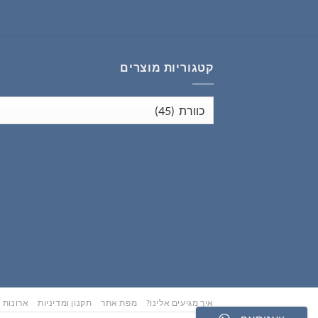
₪353.00.
₪441.00.
קטגוריות מוצרים
איך מגיעים אלינו?
מפת אתר
תקנון ומדיניות
ארונות נ