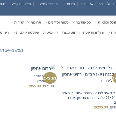
 וסלונים
ארונות
שידות
מזנוני טלויזיה
שולחנות קפה
ריהוט
וכל וכסאות
כסאות בר
ספות וסלונים
ארונות
שידות
זיה
שולחנות קפה
ריהוט משרדי
מיטות
אקססוריז לבית
ריהוט 
מציג 1–24 מתוך 45 תוצאות
הדומים וספסלים
!
מבצע!
הדום אחסון
המחיר
המחיר
₪
65.00
₪
75.00
המקורי
הנוכחי
כוורת 9 תאים לבנה ~ כוורת אחסון 9 תאים
היה:
הוא:
₪65.00.
₪75.00.
לבנה 91×91 ס"מ – רהיט אחסון מודרני
ם
המחיר
המחיר
₪
299.00
₪
3
המקורי
הנוכחי
היה:
הוא: