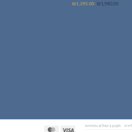
המחיר
המחיר
₪
1,395.00
₪
1,980.00
המקורי
הנוכחי
היה:
הוא:
₪1,395.00.
₪1,980.00.
יזיה
תקנון ביטולים והחזרות
MasterCard
Visa