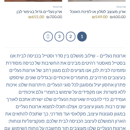
ארונות
ארונות
ארון מעוצב לסלון או לפינת האוכל
ארון נעליים גדול בגימור לבן
המחיר
המחיר
המחיר
המחיר
₪
655.00
₪
700.00
₪
549.00
₪
600.00
המקורי
הנוכחי
המקורי
הנוכחי
היה:
הוא:
היה:
הוא:
₪655.00.
₪700.00.
₪549.00.
₪600.00.
3
2
1
ארונות נעליים – שילוב מושלם בין סדר וסטייל בכניסה לבית אנו
בסטייל מאסטר רהיטים מבינים את החשיבות של כניסה מסודרת
ומזמינה לבית. לכן, אנו מציעים לכם מגוון רחב של ארונות נעליים
בעיצובים מרהיבים, מחומרים איכותיים ובגדלים שונים, שיספקו
פתרון אחסון יעיל ומסוגנן לכל סוגי הנעליים. היתרונות שלנו: איכות
ללא פשרות: אנו מקפידים על שימוש בחומרי גלם איכותיים
ועמידים, כדי להבטיח שארונות הנעליים שלנו ישרתו אתכם לאורך
שנים רבות. מגוון עיצובים: אצלנו תוכלו למצוא ארונות נעליים
במגוון סגנונות עיצוב, מקלאסי ועד מודרני, כך שתוכלו להתאים את
הארון המושלם לעיצוב הכניסה לבית שלכם. פונקציונליות ונוחות:
ארונות הנעליים שלנו מעוצבים תוך מחשבה על נוחות השימוש, עם