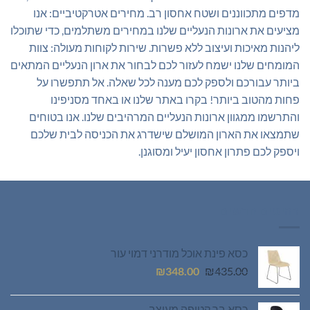
מדפים מתכווננים ושטח אחסון רב. מחירים אטרקטיביים: אנו
מציעים את ארונות הנעליים שלנו במחירים משתלמים, כדי שתוכלו
ליהנות מאיכות ועיצוב ללא פשרות. שירות לקוחות מעולה: צוות
המומחים שלנו ישמח לעזור לכם לבחור את ארון הנעליים המתאים
ביותר עבורכם ולספק לכם מענה לכל שאלה. אל תתפשרו על
פחות מהטוב ביותר! בקרו באתר שלנו או באחד מסניפינו
והתרשמו ממגוון ארונות הנעליים המרהיבים שלנו. אנו בטוחים
שתמצאו את הארון המושלם שישדרג את הכניסה לבית שלכם
ויספק לכם פתרון אחסון יעיל ומסוגנן.
רהיטים חדשים
כסא פינת אוכל מודרני דמוי עור
המחיר
המחיר
₪
348.00
₪
435.00
המקורי
הנוכחי
היה:
הוא:
כסא בר קטיפה מעוצב