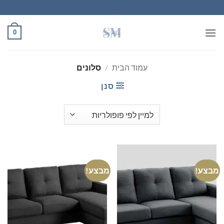
Ski
t
conten
0
עמוד הבית
/
סלונים
סנן
מבצע!
מבצע!