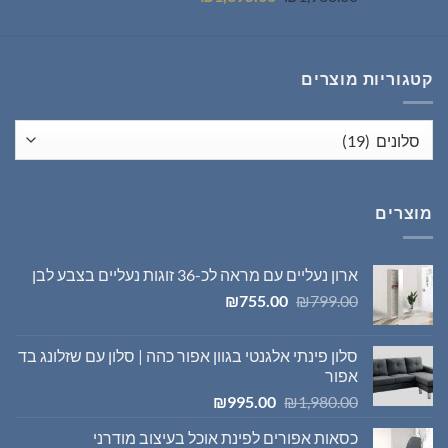
המקורי
הנוכחי
היה:
הוא:
₪1,395.00.
₪1,980.00.
קטגוריות מוצרים
מוצרים
ארון נעליים עם מראה לכ-36 זוגות נעליים בצבע לבן
המחיר
המחיר
₪
755.00
₪
799.00
המקורי
הנוכחי
היה:
הוא:
סלון פינתי אלגנטי בגוון אפור כהה | סלון עם שזלונג בד
₪755.00.
₪799.00.
אפור
המחיר
המחיר
₪
995.00
₪
1,980.00
המקורי
הנוכחי
כסאות אפורים לפינת אוכל בעיצוב מודרני
היה:
הוא: