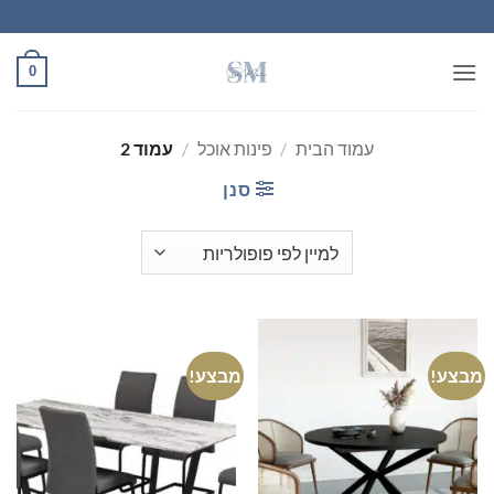
Ski
t
conten
0
עמוד הבית
/
פינות אוכל
/
עמוד 2
סנן
מבצע!
מבצע!