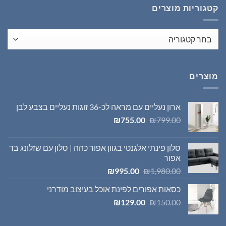
קטגוריות מוצרים
מוצרים
ארון נעליים עם מראה לכ-36 זוגות נעליים בצבע לבן
המחיר
המחיר
₪
755.00
₪
799.00
המקורי
הנוכחי
היה:
הוא:
סלון פינתי אלגנטי בגוון אפור כהה | סלון עם שזלונג בד
₪755.00.
₪799.00.
אפור
המחיר
המחיר
₪
995.00
₪
1,980.00
המקורי
הנוכחי
כסאות אפורים לפינת אוכל בעיצוב מודרני
היה:
הוא:
המחיר
המחיר
₪995.00.
₪1,980.00.
₪
129.00
₪
150.00
המקורי
הנוכחי
היה:
הוא: