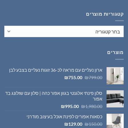
היה:
הוא:
₪1,395.00.
₪1,980.00.
קטגוריות מוצרים
מוצרים
ארון נעליים עם מראה לכ-36 זוגות נעליים בצבע לבן
המחיר
המחיר
₪
755.00
₪
799.00
המקורי
הנוכחי
היה:
הוא:
סלון פינתי אלגנטי בגוון אפור כהה | סלון עם שזלונג בד
₪755.00.
₪799.00.
אפור
המחיר
המחיר
₪
995.00
₪
1,980.00
המקורי
הנוכחי
כסאות אפורים לפינת אוכל בעיצוב מודרני
היה:
הוא:
המחיר
המחיר
₪995.00.
₪1,980.00.
₪
129.00
₪
150.00