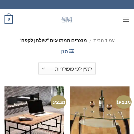
Ski
t
conten
0
עמוד הבית
/
מוצרים המתויגים “שולחן לקפה”
סנן
מבצע!
מבצע!